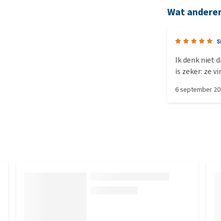
Wat andere
s
Ik denk niet 
is zeker: ze v
Canin brokken
6 september 2
half bakje