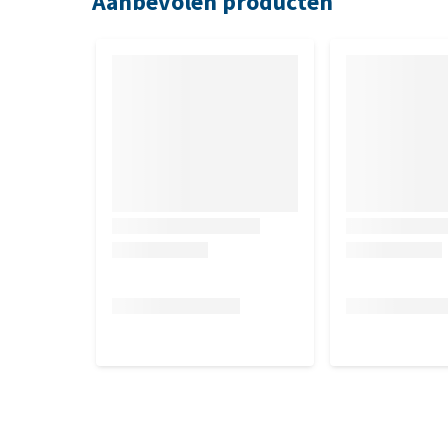
Aanbevolen producten
(NFE: stikstofvrij extract) 4,90 g, ruwe vezels 4,0 g
0,09 g, zetmeel 5,10 g, totaal suiker <1,0 g, L-carti
78,60 g.