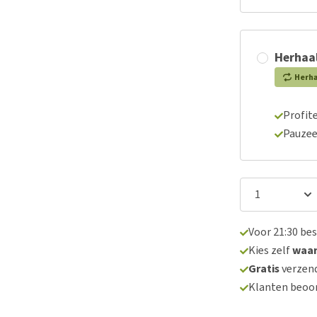
Herhaal
Herh
Profite
Pauzee
Voor 21:30 be
Kies zelf
waa
Gratis
verzend
Klanten beoo