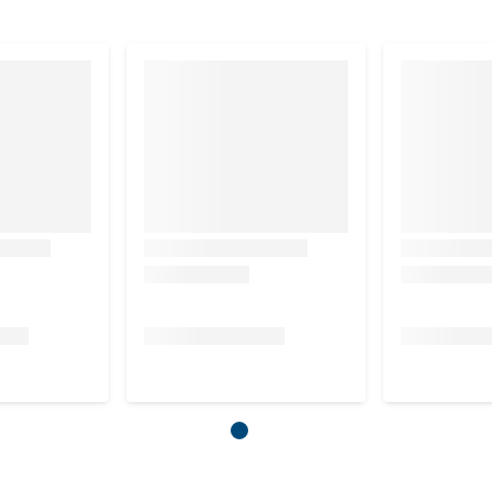
, calcium 0,20 g, fosfor 0,18 g, magnesium 0,011 g, natrium
nine 7,0 mg, omega-3 vetzuren 0,09 g, ratio n-3:n-6 1:3, water