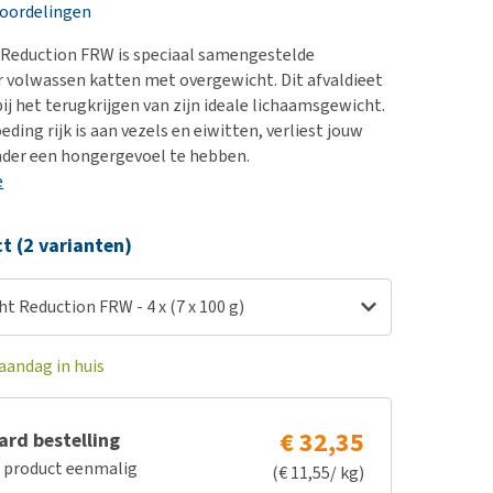
erproblemen
nd te zwaar wordt?
eoordelingen
derdom en dementie
lp! Mijn hond plast in
 Reduction FRW is speciaal samengestelde
is. Wat nu?
ergewicht en conditie
 volwassen katten met overgewicht. Dit afvaldieet
kijk alles
ij het terugkrijgen van zijn ideale lichaamsgewicht.
ieren, pezen en botten
ding rijk is aan vezels en eiwitten, verliest jouw
uchtbaarheid
nder een hongergevoel te hebben.
e
kijk alles
ct (2 varianten)
ht Reduction FRW - 4 x (7 x 100 g)
aandag in huis
€ 32,35
rd bestelling
e product eenmalig
(€ 11,55/ kg)