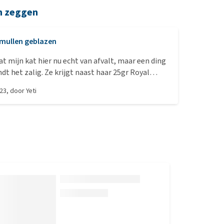
n zeggen
mullen geblazen
dat mijn kat hier nu echt van afvalt, maar een ding
indt het zalig. Ze krijgt naast haar 25gr Royal
 verstopt in speelgoed over de dag verspreid een
023
, door
Yeti