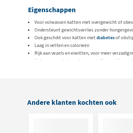
Eigenschappen
Voor volwassen katten met overgewicht of obes
Ondersteunt gewichtsverlies zonder hongergev
Ook geschikt voor katten met
diabetes
of obsti
Laag in vetten en calorieën
Rijk aan vezels en eiwitten, voor meer verzadig
Het voer bevat de werkzame stof L-carnitine wat
Omega 3-vetzuren in de voeding ondersteunen de
Te gebruiken bij:
Volwassen katten
Andere klanten kochten ook
Overgewicht
Diabetes mellitus
Chronische ontsteking van de dikke darm (colitis