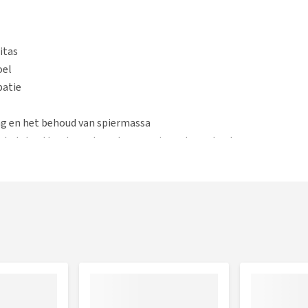
itas
oel
patie
ing en het behoud van spiermassa
 helpt vetten te verbranden en spieren te ondersteunen.
 gewrichten, een gezonde huid en een mooie vacht.
), chronische diarree en verstopping.