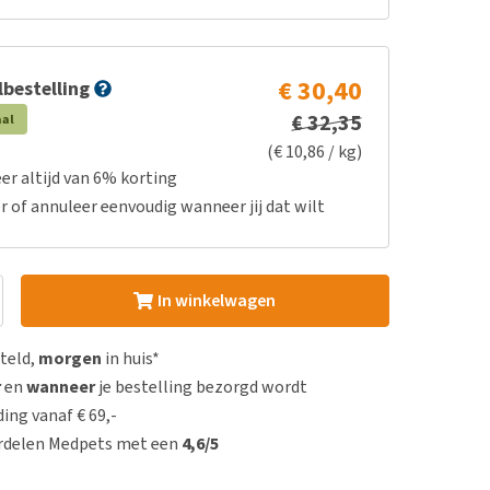
€ 30,40
bestelling
€ 32,35
aal
(€ 10,86 / kg)
er altijd van 6% korting
r of annuleer eenvoudig wanneer jij dat wilt
In winkelwagen
steld,
morgen
in huis*
r
en
wanneer
je bestelling bezorgd wordt
ing vanaf € 69,-
rdelen Medpets met een
4,6/5