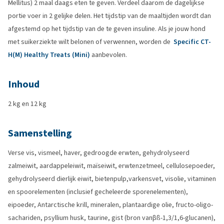
Mellitus) 2 maal daags eten te geven. Verdeel daarom de dagelijkse
portie voer in 2 gelijke delen. Het tijdstip van de maaltijden wordt dan
afgestemd op het tijdstip van de te geven insuline. Als je jouw hond
met suikerziekte wilt belonen of verwennen, worden de
Specific CT-
H(M) Healthy Treats (Mini)
aanbevolen.
Inhoud
2 kg en 12 kg
Samenstelling
Verse vis, vismeel, haver, gedroogde erwten, gehydrolyseerd
zalmeiwit, aardappeleiwit, maïseiwit, erwtenzetmeel, cellulosepoeder,
gehydrolyseerd dierlijk eiwit, bietenpulp,varkensvet, visolie, vitaminen
en spoorelementen (inclusief gecheleerde sporenelementen),
eipoeder, Antarctische krill, mineralen, plantaardige olie, fructo-oligo-
sachariden, psyllium husk, taurine, gist (bron vanβß-1,3/1,6-glucanen),