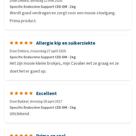
Door
Debora
,
dinsdag 12 mei 2026
Specific Endocrine Support CED-DM - 2 kg
Wordt goed verdragen en zorgt voor een mooie stoelgang.
Prima product.
Allergie kip en suikerziekte
Door
Debora
,
maandag 27 april 2026
Specific Endocrine Support CED-DM - 2 kg
Het zijn mooie kleine brokjes, mijn Cavalier eet ze graag en ze
doet het er goed op.
Excellent
Door
Bakker
,
dinsdag 18 april 2017
Specific Endocrine Support CED-DM - 2 kg
Uitstekend
Prima en snel