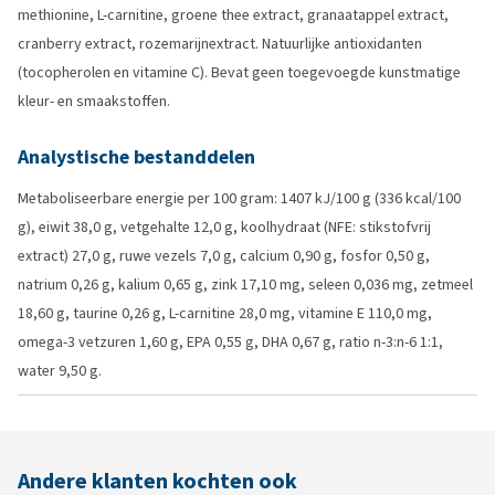
methionine, L-carnitine, groene thee extract, granaatappel extract,
cranberry extract, rozemarijnextract. Natuurlijke antioxidanten
(tocopherolen en vitamine C). Bevat geen toegevoegde kunstmatige
kleur- en smaakstoffen.
Analystische bestanddelen
Metaboliseerbare energie per 100 gram: 1407 kJ/100 g (336 kcal/100
g), eiwit 38,0 g, vetgehalte 12,0 g, koolhydraat (NFE: stikstofvrij
extract) 27,0 g, ruwe vezels 7,0 g, calcium 0,90 g, fosfor 0,50 g,
natrium 0,26 g, kalium 0,65 g, zink 17,10 mg, seleen 0,036 mg, zetmeel
18,60 g, taurine 0,26 g, L-carnitine 28,0 mg, vitamine E 110,0 mg,
omega-3 vetzuren 1,60 g, EPA 0,55 g, DHA 0,67 g, ratio n-3:n-6 1:1,
water 9,50 g.
Andere klanten kochten ook