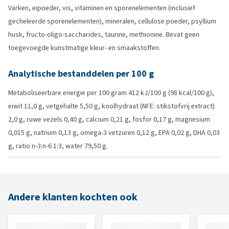
Varken, eipoeder, vis, vitaminen en sporenelementen (inclusief
gecheleerde sporenelementen), mineralen, cellulose poeder, psyllium
husk, fructo-oligo-saccharides, taurine, methionine. Bevat geen
toegevoegde kunstmatige kleur- en smaakstoffen.
Analytische bestanddelen per 100 g
Metaboliseerbare energie per 100 gram 412 kJ/100 g (98 kcal/100 g),
eiwit 11,0 g, vetgehalte 5,50 g, koolhydraat (NFE: stikstofvrij extract)
2,0 g, ruwe vezels 0,40 g, calcium 0,21 g, fosfor 0,17 g, magnesium
0,015 g, natrium 0,13 g, omega-3 vetzuren 0,12 g, EPA 0,02 g, DHA 0,03
g, ratio n-3:n-6 1:3, water 79,50 g.
Andere klanten kochten ook