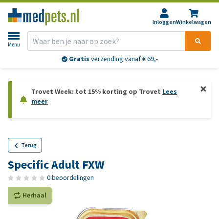
Inloggen
Winkelwagen
Menu
Gratis
verzending vanaf € 69,-
Trovet Week: tot 15% korting op Trovet
Lees
meer
Terug
Specific Adult FXW
0 beoordelingen
Herhaal