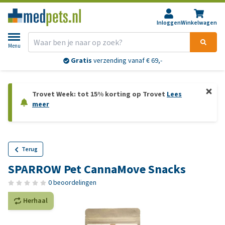
Inloggen
Winkelwagen
Menu
Gratis
verzending vanaf € 69,-
Trovet Week: tot 15% korting op Trovet
Lees
meer
Terug
SPARROW Pet CannaMove Snacks
0 beoordelingen
Herhaal