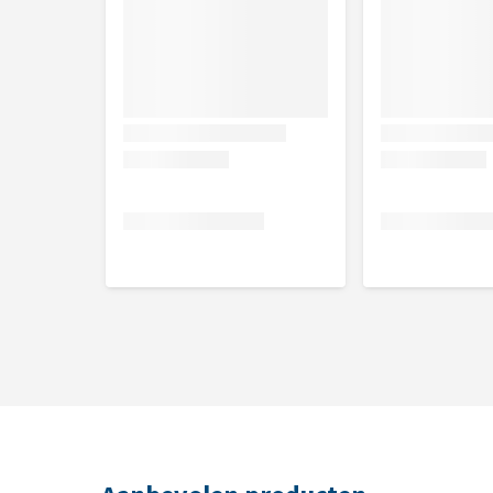
Samenstelling
Kippenvlees 80%, plantaardige bijproducten (glycer
hennepolie koudgeperst uit de hele hennepplant &
leverhydrolysaat, mineralen.
Analytische bestanddelen
Ruw eiwit 36,8%, ruw vet 16,6%, ruwe celstof 10,8%
THC <0,0%.