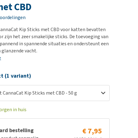
erproblemen
nd te zwaar wordt?
met CBD
derdom en dementie
lp! Mijn hond plast in
eoordelingen
is. Wat nu?
ergewicht en conditie
kijk alles
nnaCat Kip Sticks met CBD voor katten bevatten
ieren, pezen en botten
r zijn het zeer smakelijke sticks. De toevoeging van
uchtbaarheid
pannend in spannende situaties en ondersteunt een
 glanzende vacht.
kijk alles
e
ct (1 variant)
CannaCat Kip Sticks met CBD - 50 g
orgen in huis
€ 7,95
rd bestelling