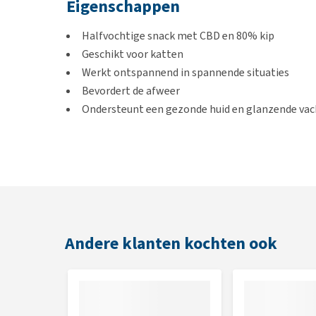
Eigenschappen
Halfvochtige snack met CBD en 80% kip
Geschikt voor katten
Werkt ontspannend in spannende situaties
Bevordert de afweer
Ondersteunt een gezonde huid en glanzende vac
Gebruik
1 Stick (deze bevat ongeveer 3,6 mg CBD) per dag en
natuurlijke ingrediënten, waardoor er natuurlijke 
Andere klanten kochten ook
Inhoud
50 gram.