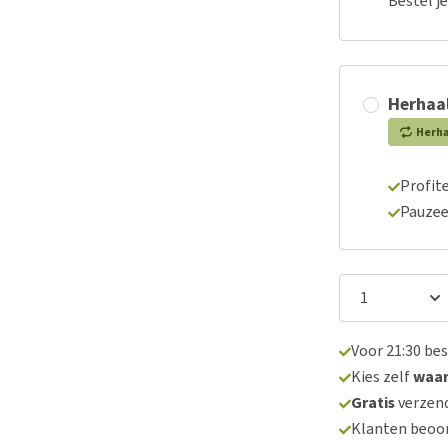
Bestel j
Herhaal
Herh
Profite
Pauzee
Voor 21:30 be
Kies zelf
waa
Gratis
verzend
Klanten beoo