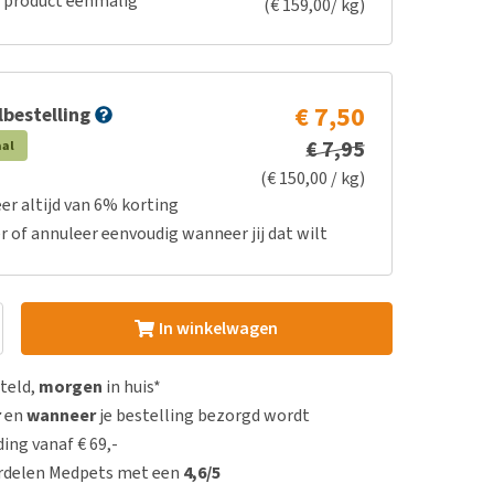
e product eenmalig
(€ 159,00/ kg)
€ 7,50
bestelling
€ 7,95
aal
(€ 150,00 / kg)
er altijd van 6% korting
r of annuleer eenvoudig wanneer jij dat wilt
In winkelwagen
steld,
morgen
in huis*
r
en
wanneer
je bestelling bezorgd wordt
ing vanaf € 69,-
rdelen Medpets met een
4,6/5