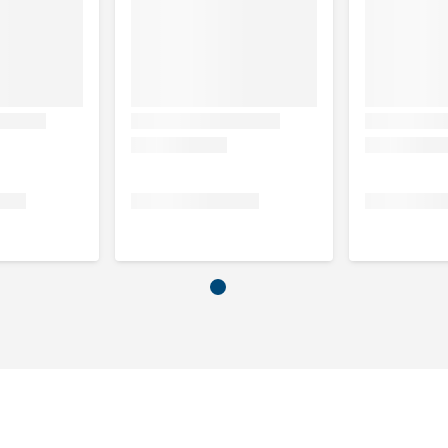
ine) 6%, plantaardige vezels 5%, volledig spectrum
 hennepzaden 5%, aardappelzetmeel, kippenvet,
, ruwe as 4,9%, vocht 24%. Natuurlijk CBD-gehalte 36 mg,