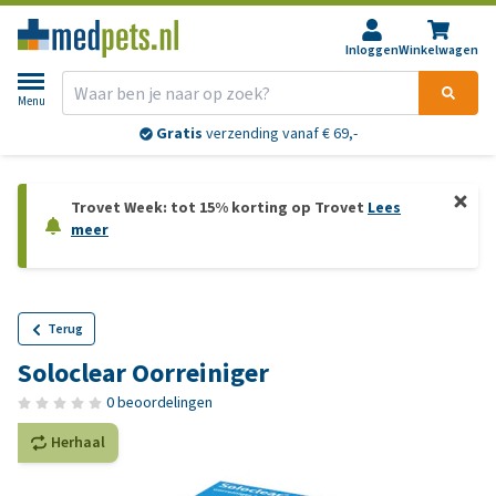
Inloggen
Winkelwagen
Menu
Gratis
verzending vanaf € 69,-
Trovet Week: tot 15% korting op Trovet
Lees
meer
Terug
Soloclear Oorreiniger
0 beoordelingen
Herhaal