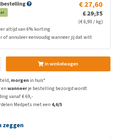
€ 27,60
bestelling
€ 29,35
aal
(€ 6,90 / kg)
er altijd van 6% korting
r of annuleer eenvoudig wanneer jij dat wilt
In winkelwagen
steld,
morgen
in huis*
r
en
wanneer
je bestelling bezorgd wordt
ing vanaf € 69,-
rdelen Medpets met een
4,6/5
n zeggen