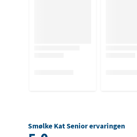
5.000 mg, L-carnitine 130 mg
Smølke Kat Senior ervaringen