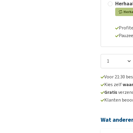
Herhaal
Herh
Profite
Pauzee
Voor 21:30 be
Kies zelf
waa
Gratis
verzend
Klanten beoo
Wat andere