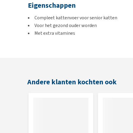
Eigenschappen
Compleet kattenvoer voor senior katten
Voor het gezond ouder worden
Met extra vitamines
Verzorgt het gebit
Helpt de gewrichten soepel te houden
Geschikt voor
Oudere katten > 8 jaar
Andere klanten kochten ook
Smaak
Kip, lam, MSC vis
Inhoud