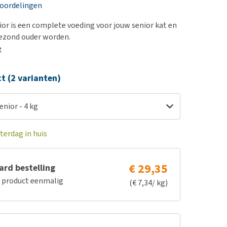
erproblemen
nd te zwaar wordt?
eoordelingen
derdom en dementie
lp! Mijn hond plast in
or is een complete voeding voor jouw senior kat en
is. Wat nu?
ergewicht en conditie
gezond ouder worden.
kijk alles
e
ieren, pezen en botten
uchtbaarheid
ct (2 varianten)
kijk alles
nior - 4 kg
terdag in huis
€ 29,35
rd bestelling
e product eenmalig
(€ 7,34/ kg)