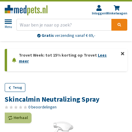
Inloggen
Winkelwagen
Menu
Gratis
verzending vanaf € 69,-
Trovet Week: tot 15% korting op Trovet
Lees
meer
Terug
Skincalmin Neutralizing Spray
0 beoordelingen
Herhaal