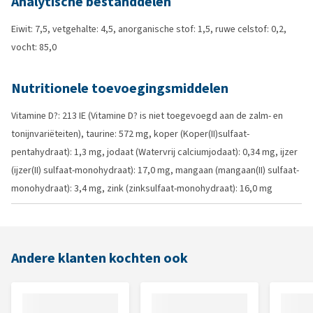
Analytische bestanddelen
Eiwit: 7,5, vetgehalte: 4,5, anorganische stof: 1,5, ruwe celstof: 0,2,
vocht: 85,0
Nutritionele toevoegingsmiddelen
Vitamine D?: 213 IE (Vitamine D? is niet toegevoegd aan de zalm- en
tonijnvariëteiten), taurine: 572 mg, koper (Koper(II)sulfaat-
pentahydraat): 1,3 mg, jodaat (Watervrij calciumjodaat): 0,34 mg, ijzer
(ijzer(II) sulfaat-monohydraat): 17,0 mg, mangaan (mangaan(II) sulfaat-
monohydraat): 3,4 mg, zink (zinksulfaat-monohydraat): 16,0 mg
Andere klanten kochten ook