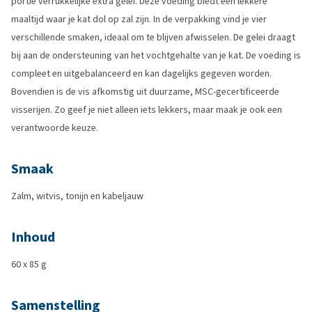
portie verrukkelijke extra gelei. Deze voeding biedt een lekkere
maaltijd waar je kat dol op zal zijn. In de verpakking vind je vier
verschillende smaken, ideaal om te blijven afwisselen. De gelei draagt
bij aan de ondersteuning van het vochtgehalte van je kat. De voeding is
compleet en uitgebalanceerd en kan dagelijks gegeven worden.
Bovendien is de vis afkomstig uit duurzame, MSC-gecertificeerde
visserijen. Zo geef je niet alleen iets lekkers, maar maak je ook een
verantwoorde keuze.
Smaak
Zalm, witvis, tonijn en kabeljauw
Inhoud
60 x 85 g
Samenstelling