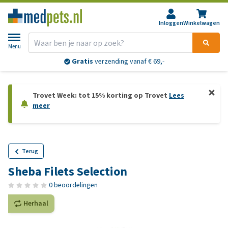
Inloggen
Winkelwagen
Menu
Gratis
verzending vanaf € 69,-
Trovet Week: tot 15% korting op Trovet
Lees
meer
Terug
Sheba Filets Selection
0 beoordelingen
Herhaal