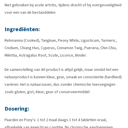
Niet gebruiken bij acute artritis, tijdens dracht of bij overgevoeligheid
voor een van de bestanddelen.
Ingrediënten:
Rehmannia (Cooked), Tangkuei, Peony White, Ligusticum, Turmeric,
Cnidium, Chiang Huo, Cyperus, Cinnamon Twig, Pueraria, Chin-Chiu,
Milettia, Astragalus Root, Scute, Licorice, Binder.
De samenstelling van dit product is altijd gelijk, maar omdat het een
natuurproduct is kunnen kleur, geur, smaak en consistentie (hardheid)
variëren. Het is natuurzuiver, dus zonder chemische toevoegingen
zoals gluten, gist, kleur, geur of conserveermiddel.
Dosering:
Paarden en Pony's: 1 tot 2 maal daags 1 tot 4 tabletten oraal,
afhankelijk van gewicht en conditie. Bij chronische aandoeningen