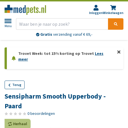
Inloggen
Winkelwagen
Menu
Gratis
verzending vanaf € 69,-
Trovet Week: tot 15% korting op Trovet
Lees
meer
Terug
Sensipharm Smooth Upperbody -
Paard
0 beoordelingen
Herhaal