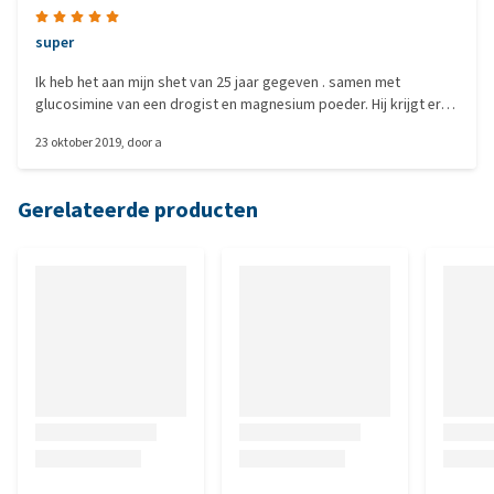
super
Ik heb het aan mijn shet van 25 jaar gegeven . samen met
glucosimine van een drogist en magnesium poeder. Hij krijgt er
nu nog 1 per dag . En hij rent weer door de wei met onze andere
23 oktober 2019
, door
a
hengst
Gerelateerde producten