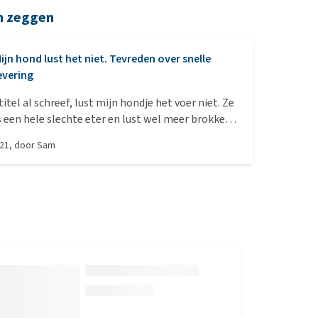
n zeggen
ijn hond lust het niet. Tevreden over snelle
evering
 titel al schreef, lust mijn hondje het voer niet. Ze
s een hele slechte eter en lust wel meer brokken
heb ik het dus niet kunnen testen. De levering
021
, door
Sam
r snel. Erg tevreden over Medpets.