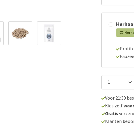
Herhaal
Herh
Profite
Pauzee
Voor 21:30 be
Kies zelf
waa
Gratis
verzend
Klanten beoo