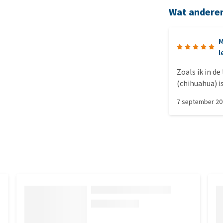
Wat andere
M
l
Zoals ik in de
(chihuahua) i
niet. Daarom 
7 september 2
was weer supe