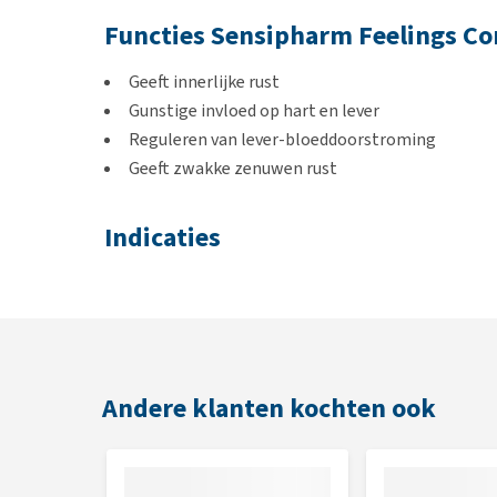
Functies Sensipharm Feelings Co
Geeft innerlijke rust
Gunstige invloed op hart en lever
Reguleren van lever-bloeddoorstroming
Geeft zwakke zenuwen rust
Indicaties
Angst
Spanning
Schrikachtigheid
Agressie
Onzekerheid
Andere klanten kochten ook
Onrust
Feelings Control kan ingezet worden bij spanningen