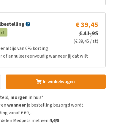
€ 39,45
bestelling
€ 41,95
aal
(€ 39,45 / st)
er altijd van 6% korting
r of annuleer eenvoudig wanneer jij dat wilt
In winkelwagen
steld,
morgen
in huis*
r
en
wanneer
je bestelling bezorgd wordt
ing vanaf € 69,-
rdelen Medpets met een
4,6/5