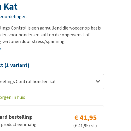
erproblemen
nd te zwaar wordt?
 Kat
derdom en dementie
lp! Mijn hond plast in
beoordelingen
is. Wat nu?
ergewicht en conditie
kijk alles
ings Control is een aanvullend diervoeder op basis
ieren, pezen en botten
iden voor honden en katten die ongewenst of
uchtbaarheid
g vertonen door stress/spanning.
e
kijk alles
ct (1 variant)
eelings Control hond en kat
orgen in huis
€ 41,95
rd bestelling
e product eenmalig
(€ 41,95/ st)