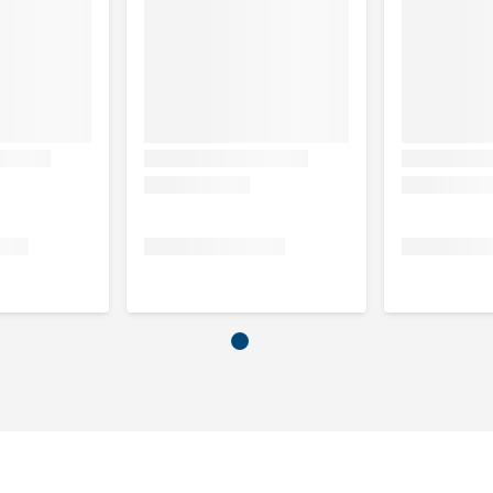
oraal toedienen. Een verpakking Feelings Control bevat 90
chten.
oud.
hell, Polygala, Zizyphusr.
maar omdat het een natuurproduct is kunnen kleur, geur, smaak
uiver, dus zonder chemische toevoegingen zoals gluten, gist,