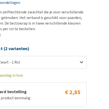
erproblemen
nd te zwaar wordt?
eoordelingen
derdom en dementie
lp! Mijn hond plast in
n zelfhechtende zwachtel die je voor verschillende
is. Wat nu?
ergewicht en conditie
 gebruiken. Het verband is geschikt voor paarden,
kijk alles
n. De Sectowrap is in twee verschillende kleuren
ieren, pezen en botten
is per rol te bestellen.
uchtbaarheid
e
kijk alles
ct (2 varianten)
wart - 1 Rol
aandag in huis
€ 2,85
rd bestelling
e product eenmalig