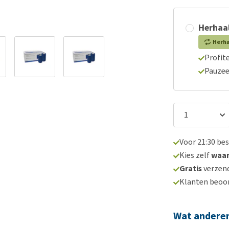
Herhaal
Herh
Profite
Pauzee
Voor 21:30 be
Kies zelf
waa
Gratis
verzend
Klanten beoo
Wat andere