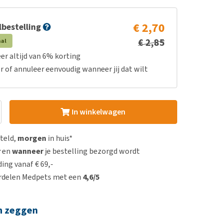
€ 2,70
bestelling
€ 2,85
aal
er altijd van 6% korting
r of annuleer eenvoudig wanneer jij dat wilt
In winkelwagen
steld,
morgen
in huis*
r
en
wanneer
je bestelling bezorgd wordt
ing vanaf € 69,-
rdelen Medpets met een
4,6/5
n zeggen