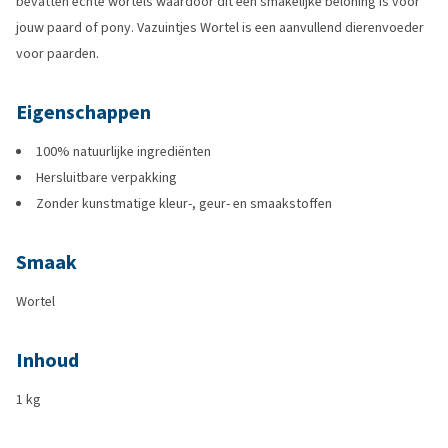
bevatten echte wortels waardoor dit een smakelijke beloning is voor
jouw paard of pony. Vazuintjes Wortel is een aanvullend dierenvoeder
voor paarden.
Eigenschappen
100% natuurlijke ingrediënten
Hersluitbare verpakking
Zonder kunstmatige kleur-, geur- en smaakstoffen
Smaak
Wortel
Inhoud
1 kg