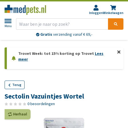
Inloggen
Winkelwagen
Menu
Gratis
verzending vanaf € 69,-
Trovet Week: tot 15% korting op Trovet
Lees
meer
Terug
Sectolin Vazuintjes Wortel
0 beoordelingen
Herhaal