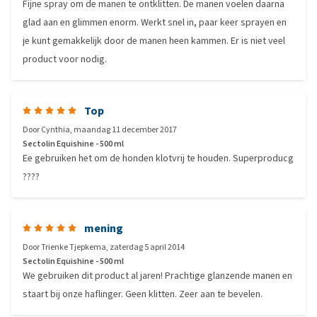
Fijne spray om de manen te ontklitten. De manen voelen daarna
glad aan en glimmen enorm. Werkt snel in, paar keer sprayen en
je kunt gemakkelijk door de manen heen kammen. Er is niet veel
product voor nodig.
Top
Door
Cynthia
,
maandag 11 december 2017
Sectolin Equishine - 500 ml
Ee gebruiken het om de honden klotvrij te houden. Superproducg
????
mening
Door
Trienke Tjepkema
,
zaterdag 5 april 2014
Sectolin Equishine - 500 ml
We gebruiken dit product al jaren! Prachtige glanzende manen en
staart bij onze haflinger. Geen klitten. Zeer aan te bevelen.