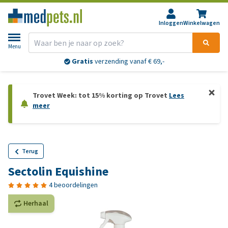
Inloggen
Winkelwagen
Menu
Gratis
verzending vanaf € 69,-
Trovet Week: tot 15% korting op Trovet
Lees
meer
Terug
Sectolin Equishine
4 beoordelingen
Herhaal