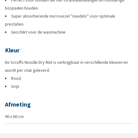
Perfect voor honden die van strandwandelingen en modderige
bospaden houden
Super absorberende microvezel ''noedels'' voor optimale
prestaties
Geschikt voor de wasmachine
Kleur
De Scruffs Noodle Dry Mat is verkrijgbaar in verschillende kleuren en
wordt per stuk geleverd.
Rood
Grijs
Afmeting
90 x 60 cm