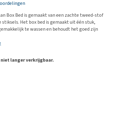
erproblemen
nd te zwaar wordt?
eoordelingen
derdom en dementie
lp! Mijn hond plast in
tan Box Bed is gemaakt van een zachte tweed-stof
is. Wat nu?
ergewicht en conditie
 stiksels. Het box bed is gemaakt uit één stuk,
kijk alles
 gemakkelijk te wassen en behoudt het goed zijn
ieren, pezen en botten
uchtbaarheid
e
kijk alles
 niet langer verkrijgbaar.