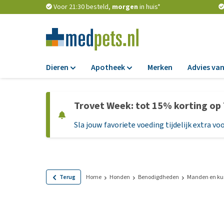
Voor 21:30 besteld,
morgen
in huis*
Dieren
Apotheek
Merken
Advies van
Voer
Apotheek
Trovet Week: tot 15% korting op
Hondenbrokken
Vlooien en teken
Sla jouw favoriete voeding tijdelijk extra voo
Natvoer
Ontworming
Dieetvoer
Medicijnen en
supplementen
Standaardvoer
Probiotica en we
Graanvrij honden
Terug
Home
Honden
Benodigdheden
Manden en ku
Vitamines en min
Puppyvoer en sna
Medische benodi
Glutenvrij honden