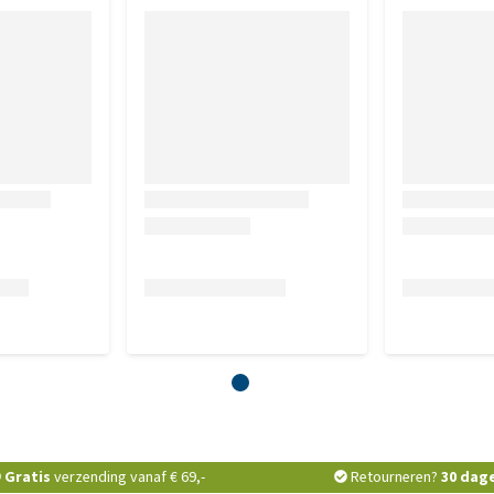
Gratis
verzending vanaf € 69,-
Retourneren?
30 dag