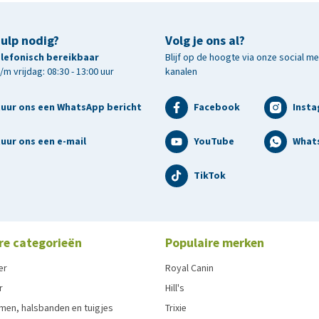
hulp nodig?
Volg je ons al?
telefonisch bereikbaar
Blijf op de hoogte via onze social m
m vrijdag: 08:30 - 13:00 uur
kanalen
tuur ons een WhatsApp bericht
Facebook
Inst
uur ons een e-mail
YouTube
What
TikTok
re categorieën
Populaire merken
er
Royal Canin
r
Hill's
men, halsbanden en tuigjes
Trixie