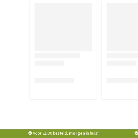
Voor 21:30 besteld,
morgen
in huis*