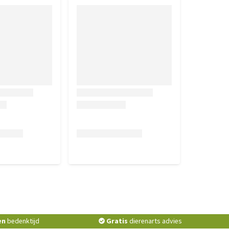
en
bedenktijd
Gratis
dierenarts advies