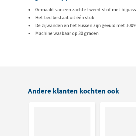
Gemaakt van een zachte tweed-stof met bijpass
Het bed bestaat uit één stuk
De zijwanden en het kussen zijn gevuld met 100%
Machine wasbaar op 30 graden
Afmetingen
S: 50 x 40 cm
M: 60 x 50 cm
L: 75 x 60 cm
XL: 90 x 70 cm
Andere klanten kochten ook
Kleur
Dark Grey of Denim Blue