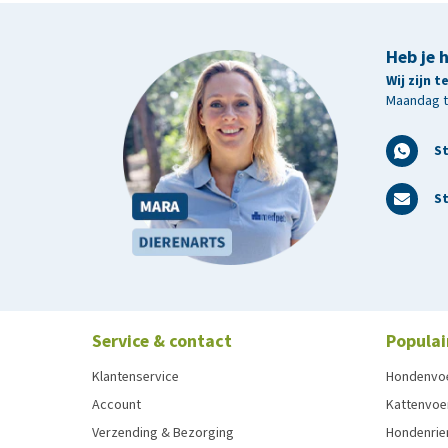
Heb je 
Wij zijn 
Maandag t/
S
St
Service & contact
Populai
Klantenservice
Hondenvo
Account
Kattenvoe
Verzending & Bezorging
Hondenrie