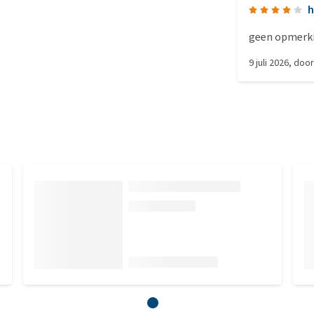
h
geen opmerk
9 juli 2026
, doo