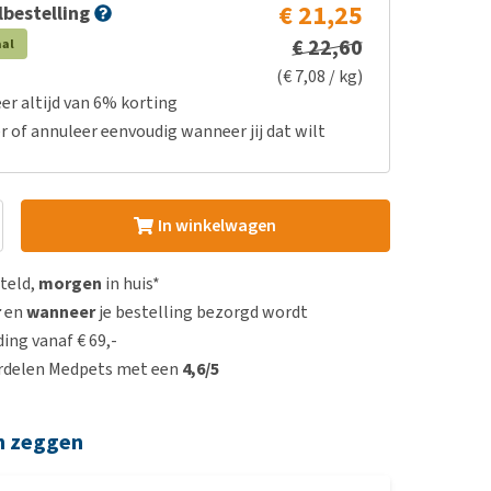
€ 21,25
bestelling
€ 22,60
aal
(€ 7,08 / kg)
er altijd van 6% korting
r of annuleer eenvoudig wanneer jij dat wilt
In winkelwagen
steld,
morgen
in huis*
r
en
wanneer
je bestelling bezorgd wordt
ing vanaf € 69,-
rdelen Medpets met een
4,6/5
n zeggen