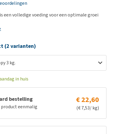
erproblemen
nd te zwaar wordt?
beoordelingen
derdom en dementie
lp! Mijn hond plast in
s een volledige voeding voor een optimale groei
is. Wat nu?
ergewicht en conditie
kijk alles
e
ieren, pezen en botten
uchtbaarheid
ct (2 varianten)
kijk alles
y 3 kg.
aandag in huis
€ 22,60
rd bestelling
e product eenmalig
(€ 7,53/ kg)