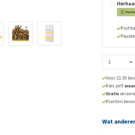
Herhaal
Herh
Profite
Pauzee
Voor 21:30 be
Kies zelf
waa
Gratis
verzend
Klanten beoo
Wat andere