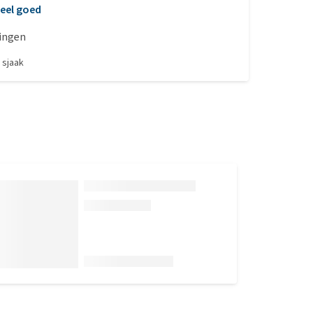
eel goed
ingen
r
sjaak