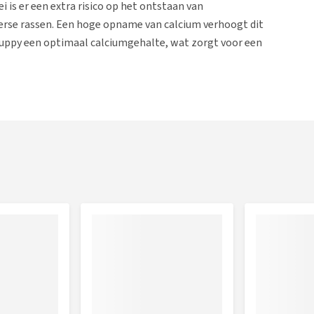
ei is er een extra risico op het ontstaan van
verse rassen. Een hoge opname van calcium verhoogt dit
 Puppy een optimaal calciumgehalte, wat zorgt voor een
jn van zeer hoogwaardige kwaliteit. Dit maakt de voeding
tevigheid van de ontlasting.
 vetzuren van de Omega-3 familie. Deze vetzuren afkomstig
acht en helpen de weerstand te verhogen.. Daarnaast leveren
eervermogen van je puppy.