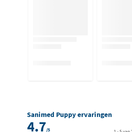
Sanimed Puppy ervaringen
4.7
/5
1
-
5
van