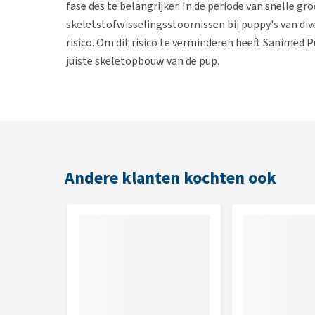
fase des te belangrijker. In de periode van snelle gro
skeletstofwisselingsstoornissen bij puppy's van di
risico. Om dit risico te verminderen heeft Sanimed
juiste skeletopbouw van de pup.
De bronnen van eiwitten, vetten en koolhydraten zi
makkelijk verteerbaar en draagt bij aan een goede s
Sanimed Puppy is rijk aan meervoudig onverzadigde
uit visolie bevorderen de conditie van de huid en v
Andere klanten kochten ook
Omega-3 vetzuren een positieve bijdrage aan het l
Leeftijdsbereik:
Pups van kleine rassen: 4 t/m 21 weken.
Pups van middelgrote rassen: 4 t/m 26 weken.
Pups van grote rassen: 4 t/m 29 weken.