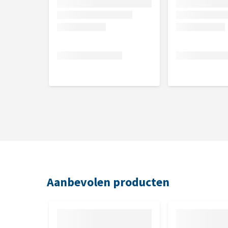
Ingrediënten:
Gedehydreerd gevogelte, rijst, maïs, gerst, heeleip
gedehydreerd lam, dierlijk vet (gevogelte, rund), m
hemoglobine, visolie (zalm), lijnzaadolie,mineralen
Aanbevolen producten