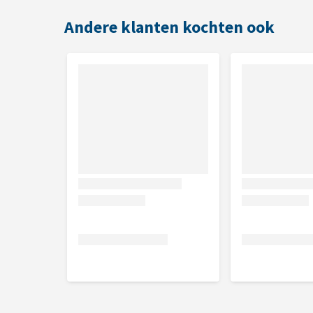
Water, propyleenglycol, DMDM-hydantoïne, glyceri
Andere klanten kochten ook
biguanide, methylparabeen, propylparabeen, benze
tocoferylacetaat, propolis extract, aloë barbadens
gehydrolyseerd haver proteïne, lodo propynyl buty