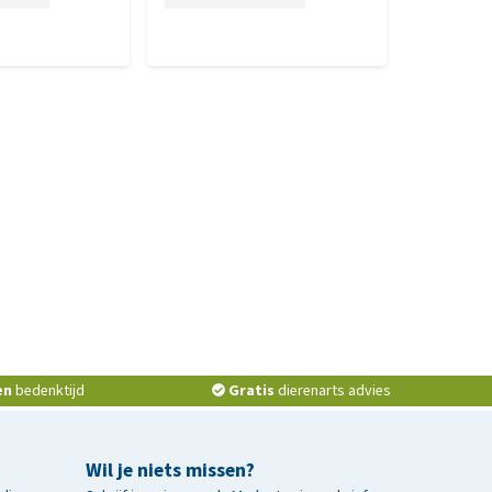
en
bedenktijd
Gratis
dierenarts advies
Wil je niets missen?