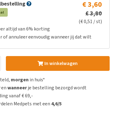
€ 3,60
bestelling
€ 3,80
aal
(€ 0,51 / st)
er altijd van 6% korting
r of annuleer eenvoudig wanneer jij dat wilt
In winkelwagen
steld,
morgen
in huis*
r
en
wanneer
je bestelling bezorgd wordt
ing vanaf € 69,-
rdelen Medpets met een
4,6/5