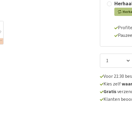
Herhaal
Herh
Profite
Pauzee
Voor 21:30 be
Kies zelf
waa
Gratis
verzend
Klanten beoo