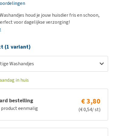
erproblemen
nd te zwaar wordt?
eoordelingen
derdom en dementie
lp! Mijn hond plast in
Washandjes houd je jouw huisdier fris en schoon,
is. Wat nu?
ergewicht en conditie
erfect voor dagelijkse verzorging!
kijk alles
e
ieren, pezen en botten
uchtbaarheid
ct (1 variant)
kijk alles
tige Washandjes
aandag in huis
€ 3,80
rd bestelling
e product eenmalig
(€ 0,54/ st)