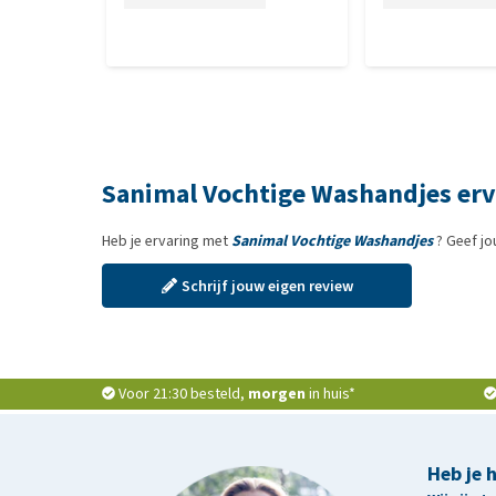
Sanimal Vochtige Washandjes er
Heb je ervaring met
Sanimal Vochtige Washandjes
? Geef jo
Schrijf jouw eigen review
Voor 21:30 besteld,
morgen
in huis*
Heb je 