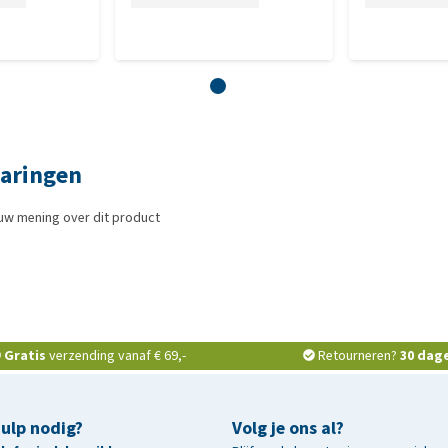
varingen
uw mening over dit product
Gratis
verzending vanaf € 69,-
Retourneren?
30 dag
hulp nodig?
Volg je ons al?