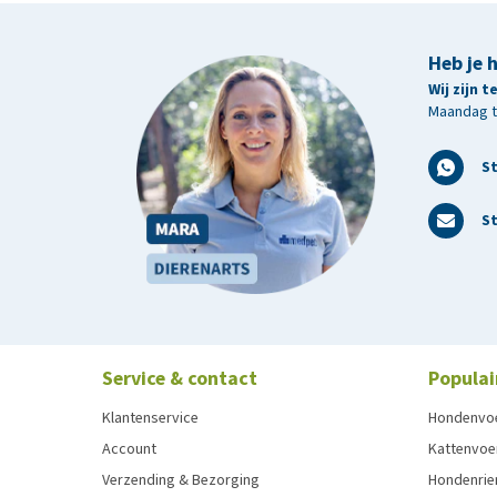
Heb je 
Wij zijn 
Maandag t/
S
St
Service & contact
Populai
Klantenservice
Hondenvo
Account
Kattenvoe
Verzending & Bezorging
Hondenrie