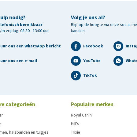
hulp nodig?
Volg je ons al?
telefonisch bereikbaar
Blijf op de hoogte via onze social m
m vrijdag: 08:30 - 13:00 uur
kanalen
tuur ons een WhatsApp bericht
Facebook
Inst
uur ons een e-mail
YouTube
What
TikTok
re categorieën
Populaire merken
er
Royal Canin
r
Hill's
men, halsbanden en tuigjes
Trixie