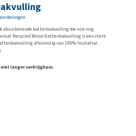
erproblemen
nd te zwaar wordt?
akvulling
derdom en dementie
lp! Mijn hond plast in
eoordelingen
is. Wat nu?
ergewicht en conditie
kijk alles
rk absorberende kattenbakvulling die ook nog
ieren, pezen en botten
Sanicat Recycled Wood Kattenbakvulling is een sterk
uchtbaarheid
attenbakvulling afkomstig van 100% houtafval.
e
kijk alles
 niet langer verkrijgbaar.