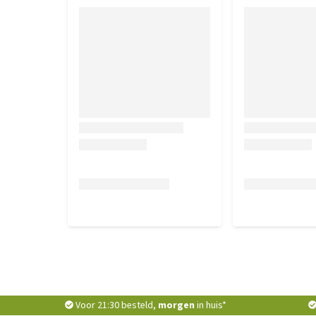
Voor 21:30 besteld,
morgen
in huis*