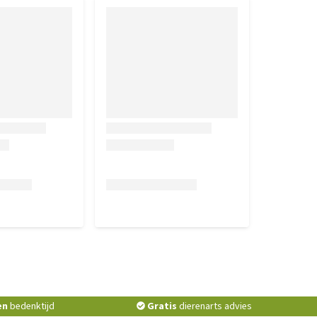
en
bedenktijd
Gratis
dierenarts advies