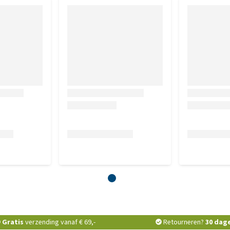
Gratis
verzending vanaf € 69,-
Retourneren?
30 dag