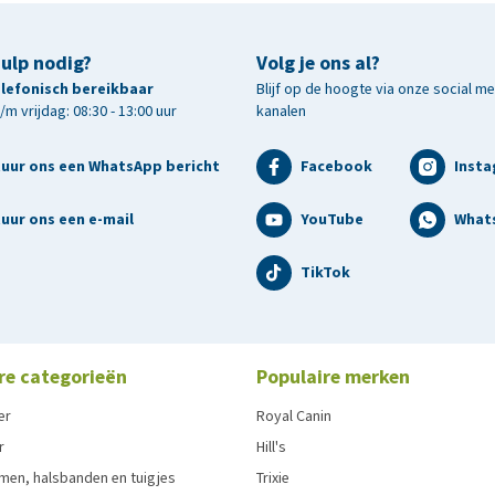
hulp nodig?
Volg je ons al?
telefonisch bereikbaar
Blijf op de hoogte via onze social m
m vrijdag: 08:30 - 13:00 uur
kanalen
tuur ons een WhatsApp bericht
Facebook
Inst
uur ons een e-mail
YouTube
What
TikTok
re categorieën
Populaire merken
er
Royal Canin
r
Hill's
men, halsbanden en tuigjes
Trixie