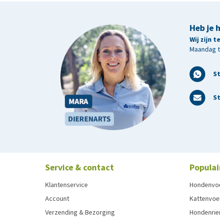
Heb je 
Wij zijn 
Maandag t/
S
St
Service & contact
Populai
Klantenservice
Hondenvo
Account
Kattenvoe
Verzending & Bezorging
Hondenrie