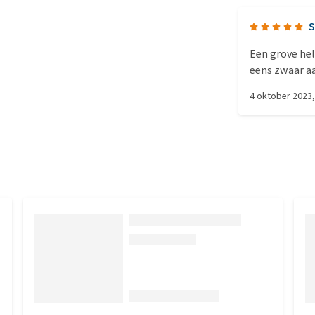
S
Een grove hele
eens zwaar aa
op! Ik ben ze
4 oktober 2023