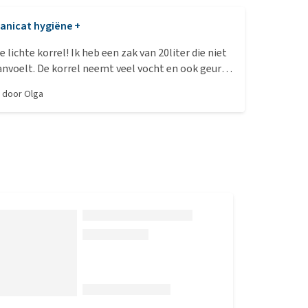
anicat hygiëne +
 lichte korrel! Ik heb een zak van 20liter die niet
nvoelt. De korrel neemt veel vocht en ook geur
er tevreden over deze korrels
, door
Olga