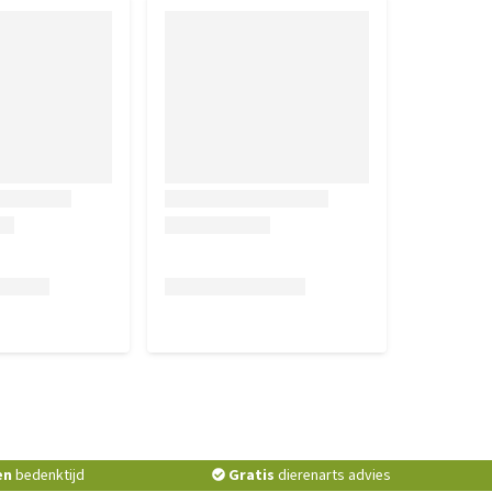
en
bedenktijd
Gratis
dierenarts advies