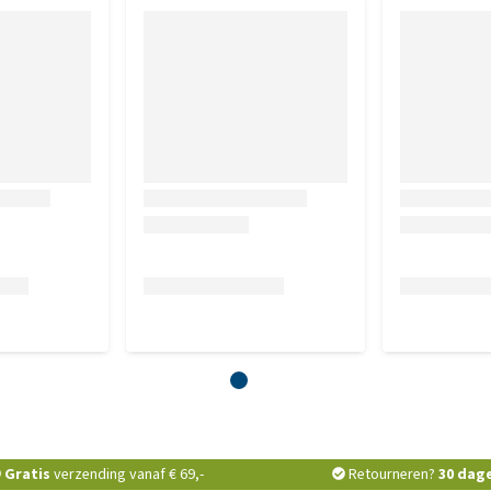
Gratis
verzending vanaf € 69,-
Retourneren?
30 dag