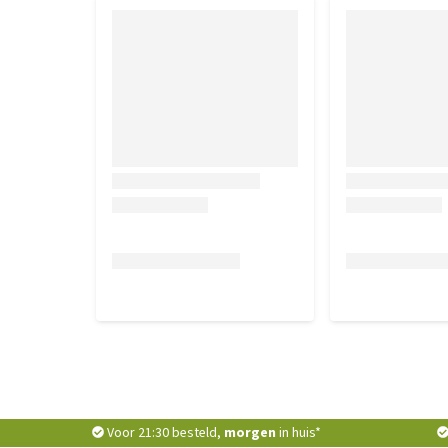
Voor 21:30 besteld,
morgen
in huis*