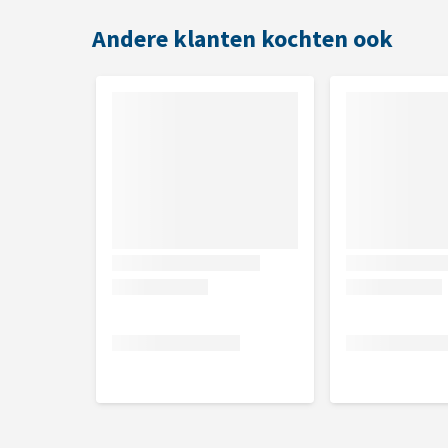
Inhoud
Andere klanten kochten ook
55 g
Samenstelling
Vlees en dierlijke bijproducten (84%* in totaal, waar
mineralen, fruit (1% gedroogde vijgen), derivaten
yucca). * daarvan 67 % mager vlees.
Analytische bestanddelen
Vochtgehalte 28,0 %, eiwit 34,5 %, vetgehalte 20,0 
Nutritionele toevoegingen
Taurine 2000 mg, antioxidanten en conserveermidde