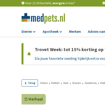
Voor 21:30 besteld,
morgen
in huis*
Dieren
Apotheek
Merken
Advies van
Voer
Apotheek
Trovet Week: tot 15% korting op
Hondenbrokken
Vlooien en teken
Sla jouw favoriete voeding tijdelijk extra voo
Natvoer
Ontworming
Dieetvoer
Medicijnen en
supplementen
Standaardvoer
Probiotica en we
Graanvrij honden
Terug
Home
Katten
Voer
Snacks
Glutenvrij
Kat
Vitamines en min
Puppyvoer en sna
Medische benodi
Herhaal
Glutenvrij honden