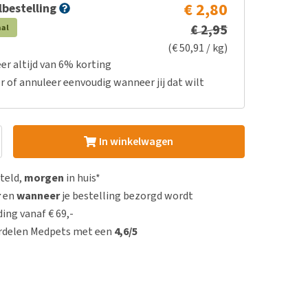
€ 2,80
bestelling
€ 2,95
aal
(€ 50,91 / kg)
er altijd van 6% korting
r of annuleer eenvoudig wanneer jij dat wilt
In winkelwagen
steld,
morgen
in huis*
r
en
wanneer
je bestelling bezorgd wordt
ing vanaf € 69,-
rdelen Medpets met een
4,6/5