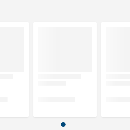
van 20% verse kip), vis en visderivaten (8% koolvis),
 van plantaardige oorsprong (waarvan 0,05% gedroogde
%, ruwe celstof 2,0 %, ruwe as 10,0 %.
len.