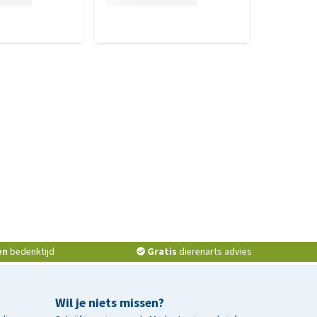
en
bedenktijd
Gratis
dierenarts advies
Wil je niets missen?