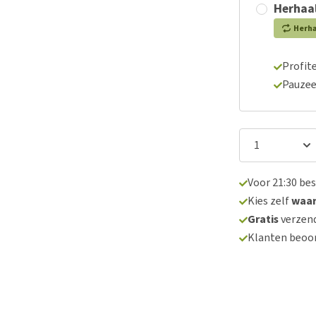
Herhaal
Herh
Profite
Pauzee
Voor 21:30 be
Kies zelf
waa
Gratis
verzend
Klanten beoo