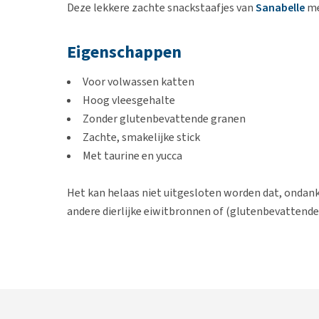
Deze lekkere zachte snackstaafjes van
Sanabelle
me
Eigenschappen
Voor volwassen katten
Hoog vleesgehalte
Zonder glutenbevattende granen
Zachte, smakelijke stick
Met taurine en yucca
Het kan helaas niet uitgesloten worden dat, ondank
andere dierlijke eiwitbronnen of (glutenbevattende
Smaak
Koolvis en Vijg