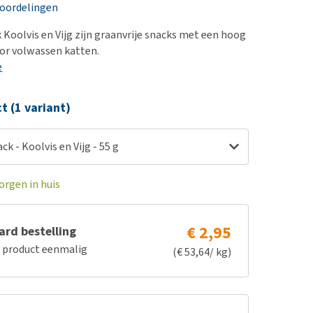
erproblemen
nd te zwaar wordt?
eoordelingen
derdom en dementie
lp! Mijn hond plast in
 Koolvis en Vijg zijn graanvrije snacks met een hoog
is. Wat nu?
ergewicht en conditie
or volwassen katten.
kijk alles
e
ieren, pezen en botten
uchtbaarheid
ct (1 variant)
kijk alles
k - Koolvis en Vijg - 55 g
orgen in huis
€ 2,95
rd bestelling
e product eenmalig
(€ 53,64/ kg)