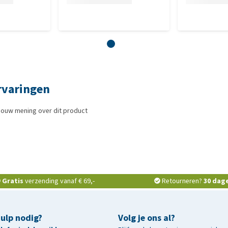
ervaringen
jouw mening over dit product
Gratis
verzending vanaf € 69,-
Retourneren?
30 dag
hulp nodig?
Volg je ons al?