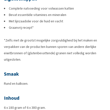
Complete natvoeding voor volwassen katten
Bevat essentiële vitamines en mineralen
Met lijnzaadolie voor de huid en vacht
Graanvrij recept*
*Zelfs met de grootst mogelijke zorgvuldigheid bij het maken en
verpakken van de producten kunnen sporen van andere dierlijke
eiwitbronnen of (glutenbevattende) granen niet volledig worden
uitgesloten.
Smaak
Rund en kalkoen.
Inhoud
6 x 180 gram of 6 x 380 gram.