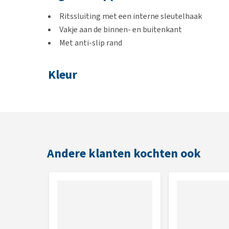
Ritssluiting met een interne sleutelhaak
Vakje aan de binnen- en buitenkant
Met anti-slip rand
Kleur
Beschikbaar in de kleuren Aurora Teal en Basalt Gra
Afmetingen
12 x 5.7 cm
Andere klanten kochten ook