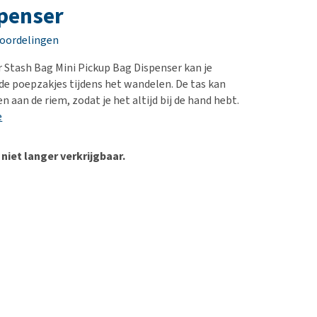
erproblemen
nd te zwaar wordt?
penser
derdom en dementie
lp! Mijn hond plast in
eoordelingen
is. Wat nu?
ergewicht en conditie
kijk alles
 Stash Bag Mini Pickup Bag Dispenser kan je
ieren, pezen en botten
 de poepzakjes tijdens het wandelen. De tas kan
uchtbaarheid
 aan de riem, zodat je het altijd bij de hand hebt.
e
kijk alles
 niet langer verkrijgbaar.