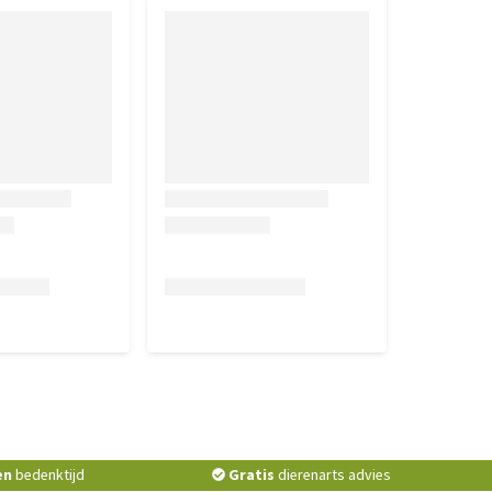
en
bedenktijd
Gratis
dierenarts advies