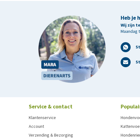
Heb je 
Wij zijn 
Maandag t/
S
St
Service & contact
Populai
Klantenservice
Hondenvo
Account
Kattenvoe
Verzending & Bezorging
Hondenrie