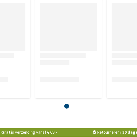
Gratis
verzending vanaf € 69,-
Retourneren?
30 dag