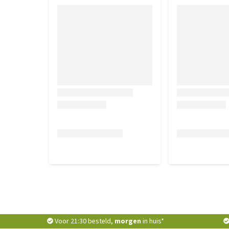
Voor 21:30 besteld,
morgen
in huis*