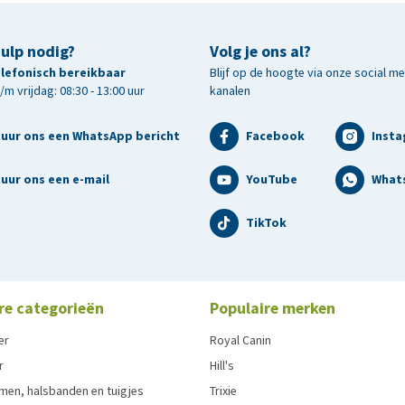
hulp nodig?
Volg je ons al?
telefonisch bereikbaar
Blijf op de hoogte via onze social m
m vrijdag: 08:30 - 13:00 uur
kanalen
tuur ons een WhatsApp bericht
Facebook
Inst
uur ons een e-mail
YouTube
What
TikTok
re categorieën
Populaire merken
er
Royal Canin
r
Hill's
men, halsbanden en tuigjes
Trixie