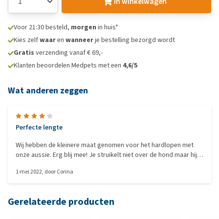
In winkelwagen
Voor 21:30 besteld,
morgen
in huis*
Kies zelf
waar
en
wanneer
je bestelling bezorgd wordt
Gratis
verzending vanaf € 69,-
Klanten beoordelen Medpets met een
4,6/5
Wat anderen zeggen
Perfecte lengte
Wij hebben de kleinere maat genomen voor het hardlopen met
onze aussie. Erg blij mee! Je struikelt niet over de hond maar hij is
ook niet te ver bij je vandaan. Enorm getwijfeld over de lengte
1 mei 2022
, door
Corina
maar dit past het beste bij ons. Let er wel op dat de omtrek van
je middel van de lengte af gaat.
Gerelateerde producten