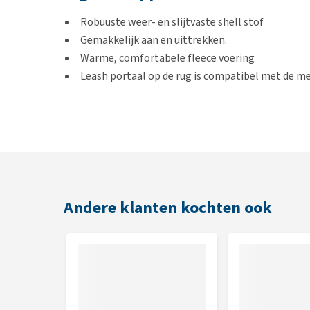
Robuuste weer- en slijtvaste shell stof
Gemakkelijk aan en uittrekken.
Warme, comfortabele fleece voering
Leash portaal op de rug is compatibel met de m
Maten
In het artikel
Hoe weet ik welke maat mijn huisdier
geven we tips hoe jij jouw huisdier het beste kunt 
Welke maat heeft mijn hond nodig?
Andere klanten kochten ook
Maat
XXS
XS
S