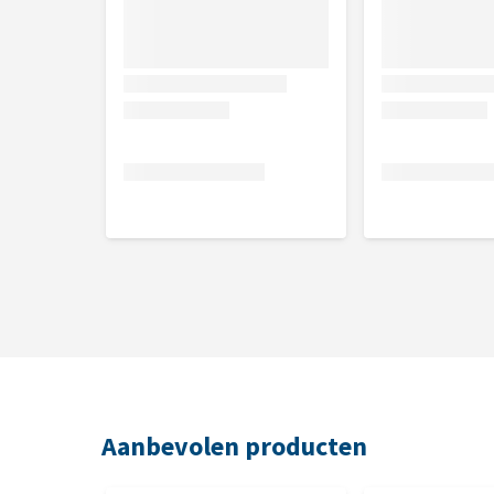
M
L
XL
Kleur
Slate Blue of Red Clay
Wat als het Ruffwear Climate Cha
Om te controleren of de Climate Changer past, mag j
houden. Zo kun je controleren of het past. Je mag d
aanraking is geweest met jouw huisdier. Indien wij b
hondenhaar bevat, vies ruikt of gewassen is, dan wo
ten bate van een goed doel (lokaal asiel). Aangezie
Aanbevolen producten
nieuwstaat worden geretourneerd, moeten wij helaa