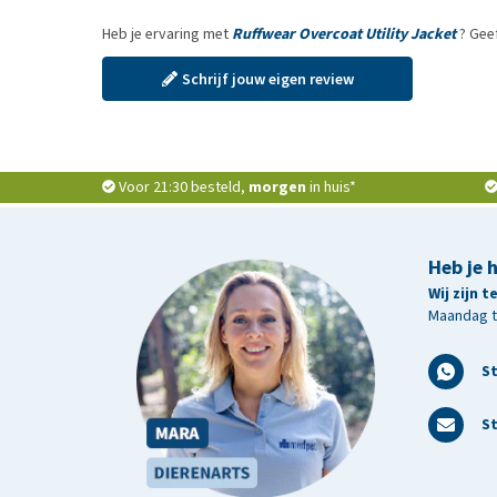
Heb je ervaring met
Ruffwear Overcoat Utility Jacket
? Gee
Schrijf jouw eigen review
Voor 21:30 besteld,
morgen
in huis*
Heb je 
Wij zijn 
Maandag t/
S
St