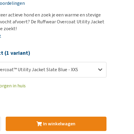
erproblemen
nd te zwaar wordt?
eoordelingen
derdom en dementie
lp! Mijn hond plast in
 zeer actieve hond en zoek je een warme en stevige
is. Wat nu?
ergewicht en conditie
t vocht afvoert? De Ruffwear Overcoat Utility Jacket
kijk alles
 je zoekt!
ieren, pezen en botten
e
uchtbaarheid
kijk alles
ct (1 variant)
ercoat™ Utility Jacket Slate Blue - XXS
orgen in huis
In winkelwagen