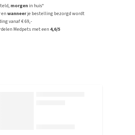
steld,
morgen
in huis*
r
en
wanneer
je bestelling bezorgd wordt
ing vanaf € 69,-
rdelen Medpets met een
4,6/5