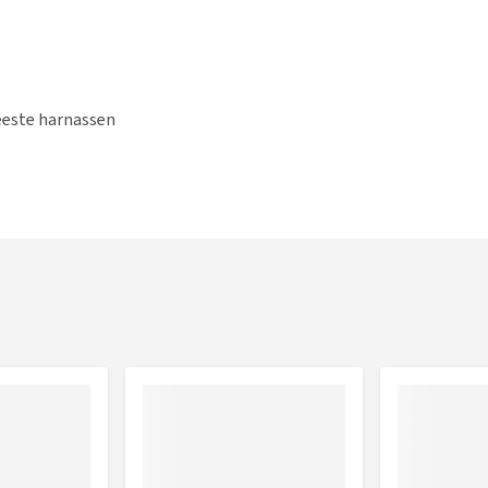
eeste harnassen
 nodig heeft?
of in de video :
Hoe meet ik mijn hond op?
opmeten.
Borstomvang
33 - 43 cm
43 - 56 cm
56 - 69 cm