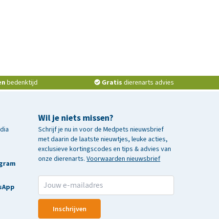
en
bedenktijd
Gratis
dierenarts advies
Wil je niets missen?
edia
Schrijf je nu in voor de Medpets nieuwsbrief
met daarin de laatste nieuwtjes, leuke acties,
exclusieve kortingscodes en tips & advies van
onze dierenarts.
Voorwaarden nieuwsbrief
agram
sApp
Inschrijven