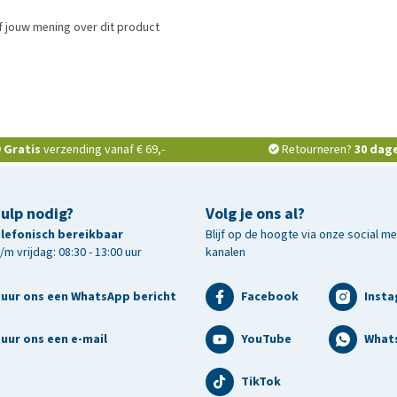
f jouw mening over dit product
Gratis
verzending vanaf € 69,-
Retourneren?
30 dag
hulp nodig?
Volg je ons al?
telefonisch bereikbaar
Blijf op de hoogte via onze social m
m vrijdag: 08:30 - 13:00 uur
kanalen
tuur ons een WhatsApp bericht
Facebook
Inst
uur ons een e-mail
YouTube
What
TikTok