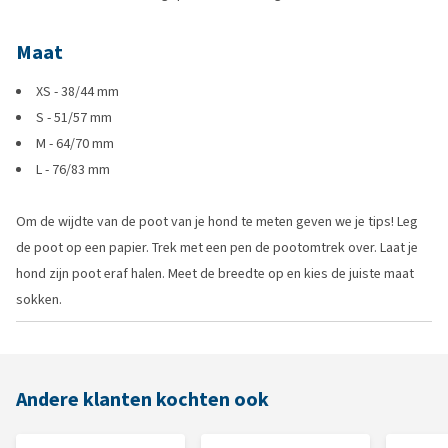
Maat
XS - 38/44 mm
S - 51/57 mm
M - 64/70 mm
L - 76/83 mm
Om de wijdte van de poot van je hond te meten geven we je tips! Leg
de poot op een papier. Trek met een pen de pootomtrek over. Laat je
hond zijn poot eraf halen. Meet de breedte op en kies de juiste maat
sokken.
Andere klanten kochten ook