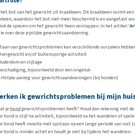
 artrose?
et bot van het gewricht zit kraakbeen. Dit kraakbeen vormt een
kbeen, waardoor het bot niet meer beschermd is en aangetast word
Ook de spieren om het gewricht heen verslappen. In het artikel ‘
Ar
ie over deze pijnlijke gewrichtsaandoening.
taan van gewrichtsproblemen kan verschillende oorzaken hebben,
Overgewicht en/of buitensporige activiteit
Ouderdom en slijtage
Beschadiging, bijvoorbeeld door een ongeluk
Erfelijke aanleg voor gewrichtsaandoeningen (bij honden)
erken ik gewrichtsproblemen bij mijn hui
at je
hond
gewrichtsproblemen heeft? Houd dan rekening met de 
e hond is stijf na activiteit, bijvoorbeeld na het wandelen of spel
Je hond heeft moeite met opstaan na een lange periode van rust 
e hond is minder actief en houdt je niet bij tijdens het wandelen