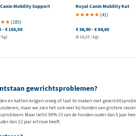
Canin Mobility Support
Royal Canin Mobility Kat
(
41
)
(
185
)
5
-
€ 103,50
€ 36,90
-
€ 64,60
/ kg)
(€ 16,15 / kg)
ntstaan gewrichtsproblemen?
den en katten krijgen vroeg of laat te maken met gewrichtsprobl
uisdieren, maar we zien het ook veel bij honden van grotere rass
sprobleem. Maar liefst 90% (!) van de honden ouder dan 5 jaar hee
der dan 12 jaar artrose heeft.