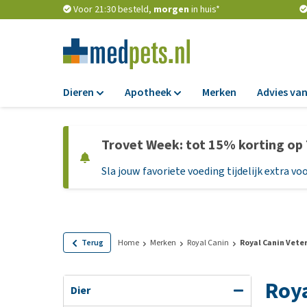
Voor 21:30 besteld,
morgen
in huis*
Dieren
Apotheek
Merken
Advies van
Voer
Apotheek
Trovet Week: tot 15% korting op
Hondenbrokken
Vlooien en teken
Sla jouw favoriete voeding tijdelijk extra voo
Natvoer
Ontworming
Dieetvoer
Medicijnen en
supplementen
Standaardvoer
Probiotica en we
Graanvrij honden
Terug
Home
Merken
Royal Canin
Royal Canin Veter
Vitamines en min
Puppyvoer en sna
Roya
Medische benodi
Glutenvrij honden
Dier