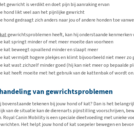
et gewricht is verdikt en doet pijn bij aanraking ervan
e hond likt veel aan het pijnlijke gewricht
Je hond gedraagt zich anders naar jou of andere honden toe vanwe
kat
gewrichtsproblemen heeft, kan hij onderstaande kenmerken 
Je kat springt minder of met meer moeite dan voorheen
Je kat beweegt opvallend minder en slaapt meer
e kat vermijdt hogere plekjes en klimt bijvoorbeeld niet meer zo 
e kat wast zichzelf minder goed (hij kan niet meer op bepaalde p
e kat heeft moeite met het gebruik van de kattenbak of wordt onz
handeling van gewrichtsproblemen
ij bovenstaande tekenen bij jouw hond of kat? Dan is het belangri
jk van de situatie kan de dierenarts pijnstilling voorschrijven, b
n. Royal Canin Mobility is een speciale dieetvoeding met unieke v
ewrichten. Het helpt jouw hond of kat soepeler bewegen en bevord