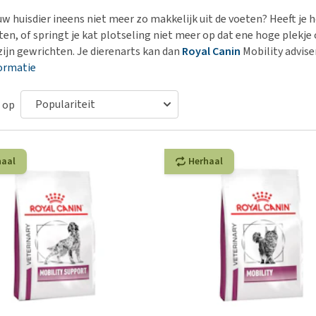
Bench
Nierproblemen
BARF
Ni
ho
er
w huisdier ineens niet meer zo makkelijk uit de voeten? Heeft je h
Voer- en drinkbakken
Ouderdom en dementie
Puppy apotheek
Ou
He
nvoer
ten, of springt je kat plotseling niet meer op dat ene hoge plekje 
hu
Op reis en onderweg
Overgewicht en conditie
Vuurwerkangst
Ov
 zijn gewrichten. Je dierenarts kan dan
Royal Canin
Mobility advis
r
Be
ormatie
Bekijk alles
Bekijk alles
Puppy benodigdheden
Sp
Bekijk alles
Vr
 op
Be
haal
Herhaal