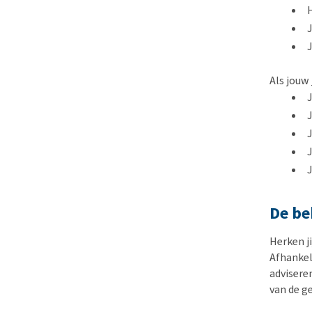
H
J
Als jouw
J
J
J
De be
Herken j
Afhankeli
advisere
van de g