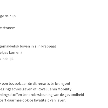
ge de pijn
vertonen:
gemakkelijk boven in zijn krabpaal
lekjes komen)
indelijk
jk een bezoek aan de dierenarts te brengen!
ewegingsadvies geven of Royal Canin Mobility
oedingsstoffen ter ondersteuning van de gezondheid
ert daarmee ook de kwaliteit van leven.