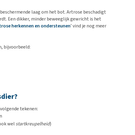
 beschermende laag om het bot. Artrose beschadigt
t. Een dikker, minder beweeglijk gewricht is het
trose herkennen en ondersteunen
’ vind je nog meer
 bijvoorbeeld:
sdier?
volgende tekenen:
en
(ook wel
startkreupelheid
)