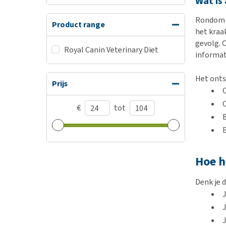
Wat is
Rondom h
Product range
het kraa
gevolg. 
Royal Canin Veterinary Diet
informat
Het onts
Prijs
€
tot
Hoe h
Denk je d
J
J