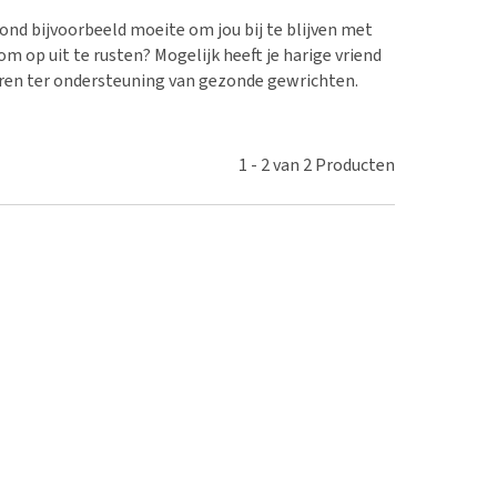
erproblemen
nd te zwaar wordt?
ond bijvoorbeeld moeite om jou bij te blijven met
derdom en dementie
lp! Mijn hond plast in
om op uit te rusten? Mogelijk heeft je harige vriend
is. Wat nu?
ergewicht en conditie
eren ter ondersteuning van gezonde gewrichten.
kijk alles
ieren, pezen en botten
uchtbaarheid
1
-
2
van
2
Producten
kijk alles