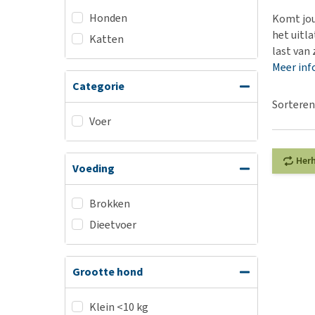
BARF
Hypoallergeen vo
Honden
Komt jou
Puppy apotheek
Biologisch honde
het uitla
Katten
Vuurwerkangst
last van
Vegan hondenvoe
Meer inf
Bekijk alles
Snacks
Categorie
Bekijk alles
Sorteren
Voer
Her
Voeding
Brokken
Dieetvoer
Grootte hond
Klein <10 kg