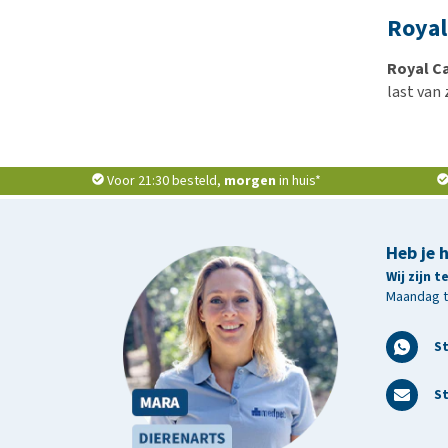
Royal
Royal C
last van
Voor 21:30 besteld,
morgen
in huis*
Heb je 
Wij zijn 
Maandag t/
S
St