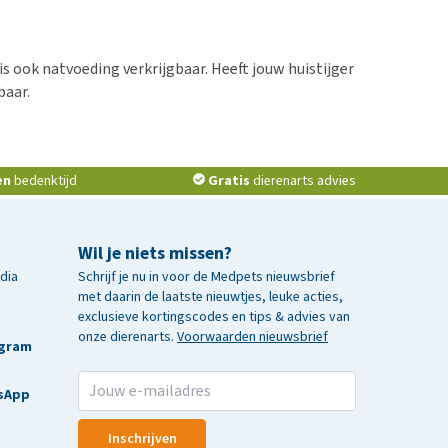
is ook natvoeding verkrijgbaar. Heeft jouw huistijger
baar.
en
bedenktijd
Gratis
dierenarts advies
Wil je niets missen?
edia
Schrijf je nu in voor de Medpets nieuwsbrief
met daarin de laatste nieuwtjes, leuke acties,
exclusieve kortingscodes en tips & advies van
onze dierenarts.
Voorwaarden nieuwsbrief
agram
sApp
Inschrijven