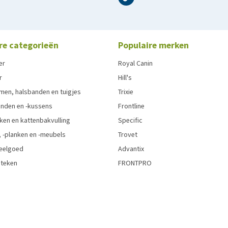
re categorieën
Populaire merken
er
Royal Canin
r
Hill's
men, halsbanden en tuigjes
Trixie
den en -kussens
Frontline
ken en kattenbakvulling
Specific
 -planken en -meubels
Trovet
eelgoed
Advantix
 teken
FRONTPRO