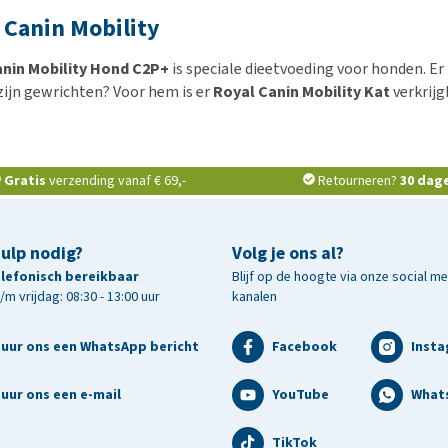
 Canin Mobility
anin Mobility Hond C2P+
is speciale dieetvoeding voor honden. Er 
 zijn gewrichten? Voor hem is er
Royal Canin Mobility Kat
verkrijg
Gratis
verzending vanaf € 69,-
Retourneren?
30 dag
hulp nodig?
Volg je ons al?
telefonisch bereikbaar
Blijf op de hoogte via onze social m
m vrijdag: 08:30 - 13:00 uur
kanalen
tuur ons een WhatsApp bericht
Facebook
Inst
uur ons een e-mail
YouTube
What
TikTok