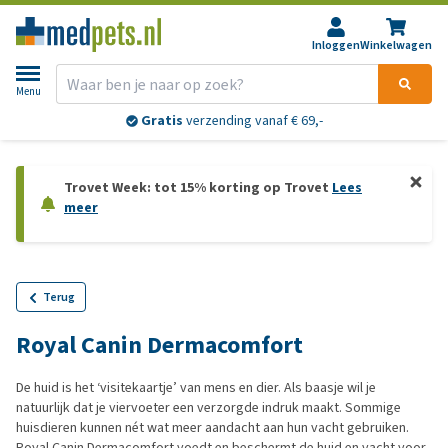
Inloggen
Winkelwagen
Menu
Gratis
verzending vanaf € 69,-
Trovet Week: tot 15% korting op Trovet
Lees
meer
Terug
Royal Canin Dermacomfort
De huid is het ‘visitekaartje’ van mens en dier. Als baasje wil je
natuurlijk dat je viervoeter een verzorgde indruk maakt. Sommige
huisdieren kunnen nét wat meer aandacht aan hun vacht gebruiken.
Royal Canin Dermacomfort voedt en beschermt de huid en vacht voor