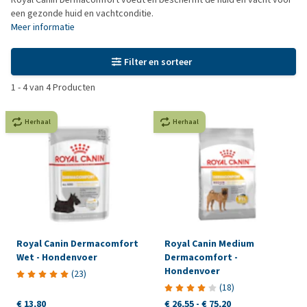
een gezonde huid en vachtconditie.
Meer informatie
Filter en sorteer
1
-
4
van
4
Producten
Herhaal
Herhaal
Royal Canin Dermacomfort
Royal Canin Medium
Wet - Hondenvoer
Dermacomfort -
Hondenvoer
(
23
)
(
18
)
€ 13,80
€ 26,55
-
€ 75,20