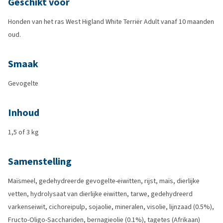
Geschikt voor
Honden van het ras West Higland White Terriër Adult vanaf 10 maanden
oud.
Smaak
Gevogelte
Inhoud
1,5 of 3 kg
Samenstelling
Maïsmeel, gedehydreerde gevogelte-eiwitten, rijst, maïs, dierlijke
vetten, hydrolysaat van dierlijke eiwitten, tarwe, gedehydreerd
varkenseiwit, cichoreipulp, sojaolie, mineralen, visolie, lijnzaad (0.5%),
Fructo-Oligo-Sacchariden, bernagieolie (0.1%), tagetes (Afrikaan)