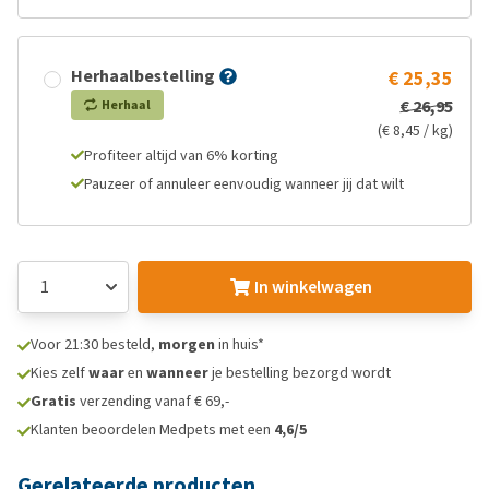
Herhaalbestelling
€ 25,35
€ 26,95
Herhaal
(€ 8,45 / kg)
Profiteer altijd van 6% korting
Pauzeer of annuleer eenvoudig wanneer jij dat wilt
In winkelwagen
Voor 21:30 besteld,
morgen
in huis*
Kies zelf
waar
en
wanneer
je bestelling bezorgd wordt
Gratis
verzending vanaf € 69,-
Klanten beoordelen Medpets met een
4,6/5
Gerelateerde producten