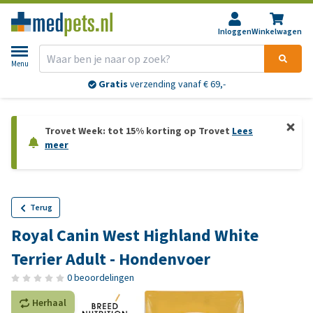
Inloggen
Winkelwagen
Menu
Gratis
verzending vanaf € 69,-
Trovet Week: tot 15% korting op Trovet
Lees
meer
Terug
Royal Canin West Highland White
Terrier Adult - Hondenvoer
0 beoordelingen
Herhaal