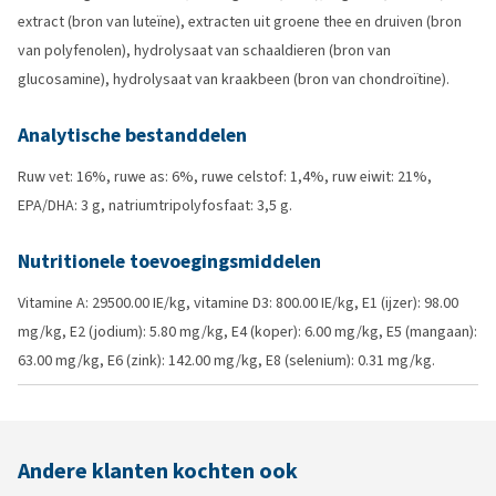
extract (bron van luteïne), extracten uit groene thee en druiven (bron
van polyfenolen), hydrolysaat van schaaldieren (bron van
glucosamine), hydrolysaat van kraakbeen (bron van chondroïtine).
Analytische bestanddelen
Ruw vet: 16%, ruwe as: 6%, ruwe celstof: 1,4%, ruw eiwit: 21%,
EPA/DHA: 3 g, natriumtripolyfosfaat: 3,5 g.
Nutritionele toevoegingsmiddelen
Vitamine A: 29500.00 IE/kg, vitamine D3: 800.00 IE/kg, E1 (ijzer): 98.00
mg/kg, E2 (jodium): 5.80 mg/kg, E4 (koper): 6.00 mg/kg, E5 (mangaan):
63.00 mg/kg, E6 (zink): 142.00 mg/kg, E8 (selenium): 0.31 mg/kg.
Andere klanten kochten ook