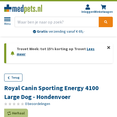
Inloggen
Winkelwagen
Menu
Gratis
verzending vanaf € 69,-
Trovet Week: tot 15% korting op Trovet
Lees
meer
Terug
Royal Canin Sporting Energy 4100
Large Dog - Hondenvoer
0 beoordelingen
Herhaal