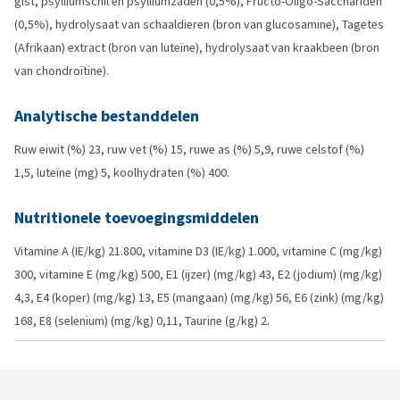
gist, psylliumschil en psylliumzaden (0,5%), Fructo-Oligo-Sacchariden
(0,5%), hydrolysaat van schaaldieren (bron van glucosamine), Tagetes
(Afrikaan) extract (bron van luteïne), hydrolysaat van kraakbeen (bron
van chondroïtine).
Analytische bestanddelen
Ruw eiwit (%) 23, ruw vet (%) 15, ruwe as (%) 5,9, ruwe celstof (%)
1,5, luteïne (mg) 5, koolhydraten (%) 400.
Nutritionele toevoegingsmiddelen
Vitamine A (IE/kg) 21.800, vitamine D3 (IE/kg) 1.000, vitamine C (mg/kg)
300, vitamine E (mg/kg) 500, E1 (ijzer) (mg/kg) 43, E2 (jodium) (mg/kg)
4,3, E4 (koper) (mg/kg) 13, E5 (mangaan) (mg/kg) 56, E6 (zink) (mg/kg)
168, E8 (selenium) (mg/kg) 0,11, Taurine (g/kg) 2.