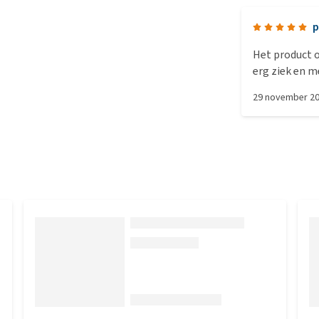
p
Het product 
erg ziek en 
been" gekreg
29 november 2