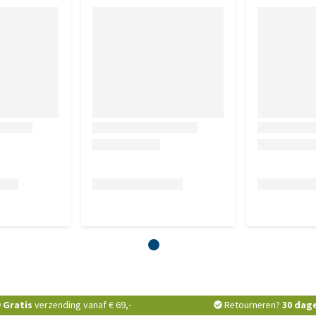
Gratis
verzending vanaf € 69,-
Retourneren?
30 dag