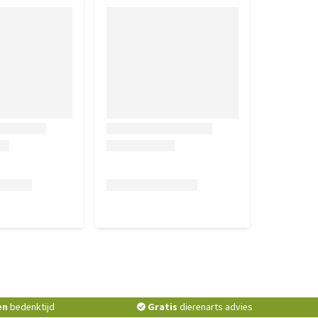
en
bedenktijd
Gratis
dierenarts advies