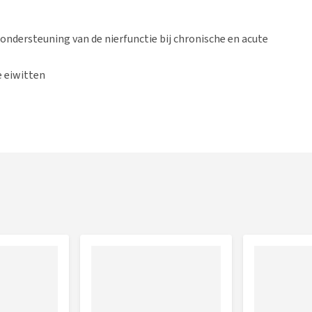
ondersteuning van de nierfunctie bij chronische en acute
 eiwitten
giegehalte in een verminderde hoeveelheid voeding
e behouden
utraliseren.
ntwikkeld voor sondevoeding, zelfs voor neussonde met een
opgezogen via de speciaal ontwikkelde dop