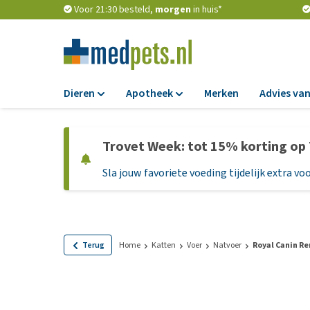
Voor 21:30 besteld,
morgen
in huis*
Dieren
Apotheek
Merken
Advies van
Voer
Apotheek
Trovet Week: tot 15% korting op
Hondenbrokken
Vlooien en teken
Sla jouw favoriete voeding tijdelijk extra voo
Natvoer
Ontworming
Dieetvoer
Medicijnen en
supplementen
Standaardvoer
Probiotica en we
Graanvrij honden
Terug
Home
Katten
Voer
Natvoer
Royal Canin Re
Vitamines en min
Puppyvoer en sna
Medische benodi
Glutenvrij honden