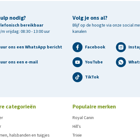
hulp nodig?
Volg je ons al?
telefonisch bereikbaar
Blijf op de hoogte via onze social m
m vrijdag: 08:30 - 13:00 uur
kanalen
 plantaardige eiwitextracten, mineralen, plantaardige
tuur ons een WhatsApp bericht
Facebook
Inst
g lactosegehalte, caseïnaat, soja-eiwitconcentraat.
uur ons een e-mail
YouTube
What
TikTok
tof 0 g, vochtgehalte 85 g, calcium 0,1 g, fosfor 0,08 g,
85 g, EPA & DHA 0,14 g, Metaboliseerbare energie: 105 kcal.
re categorieën
Populaire merken
 30 mg, E2 (Jodium): 0,3 mg, E4 (Koper): 1,8 mg, E5
er
Royal Canin
0,15 mg.
r
Hill's
men, halsbanden en tuigjes
Trixie