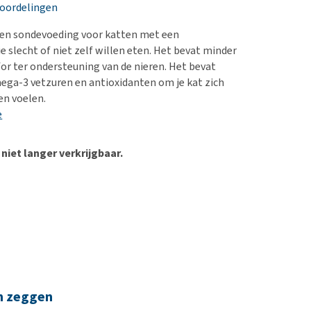
erproblemen
nd te zwaar wordt?
eoordelingen
derdom en dementie
lp! Mijn hond plast in
 een sondevoeding voor katten met een
is. Wat nu?
ergewicht en conditie
e slecht of niet zelf willen eten. Het bevat minder
kijk alles
for ter ondersteuning van de nieren. Het bevat
ieren, pezen en botten
ega-3 vetzuren en antioxidanten om je kat zich
uchtbaarheid
en voelen.
e
kijk alles
 niet langer verkrijgbaar.
n zeggen