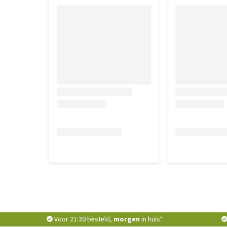
3,5 kg
166 ml
4 kg
183 ml
4,5 kg
200 ml
5 kg
217 ml
6 kg
248 ml
7 kg
279 ml
8 kg
308 ml
9 kg
337 ml
10 kg
364 ml
Bovenstaande dosering kun je verdelen over de dag.
Inhoud
Voor 21:30 besteld,
morgen
in huis*