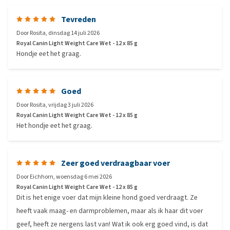
Tevreden
Door
Rosita
,
dinsdag 14 juli 2026
Royal Canin Light Weight Care Wet - 12 x 85 g
Hondje eet het graag.
Goed
Door
Rosita
,
vrijdag 3 juli 2026
Royal Canin Light Weight Care Wet - 12 x 85 g
Het hondje eet het graag.
Zeer goed verdraagbaar voer
Door
Eichhorn
,
woensdag 6 mei 2026
Royal Canin Light Weight Care Wet - 12 x 85 g
Dit is het enige voer dat mijn kleine hond goed verdraagt. Ze
heeft vaak maag- en darmproblemen, maar als ik haar dit voer
geef, heeft ze nergens last van! Wat ik ook erg goed vind, is dat