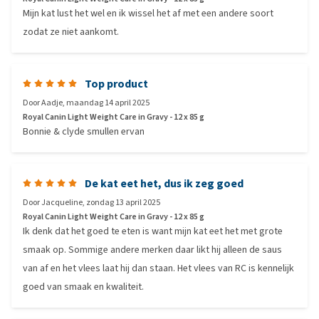
Mijn kat lust het wel en ik wissel het af met een andere soort
zodat ze niet aankomt.
Top product
Door
Aadje
,
maandag 14 april 2025
Royal Canin Light Weight Care in Gravy - 12 x 85 g
Bonnie & clyde smullen ervan
De kat eet het, dus ik zeg goed
Door
Jacqueline
,
zondag 13 april 2025
Royal Canin Light Weight Care in Gravy - 12 x 85 g
Ik denk dat het goed te eten is want mijn kat eet het met grote
smaak op. Sommige andere merken daar likt hij alleen de saus
van af en het vlees laat hij dan staan. Het vlees van RC is kennelijk
goed van smaak en kwaliteit.