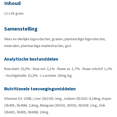
Inhoud
12 x 85 gram
Samenstelling
Vlees en dierlijke bijproducten, granen, plantaardige bijproducten,
mineralen, plantaardige eiwitextracten, gist.
Analytische bestanddelen
Ruw eiwit: 10,0% - Ruw vet: 2,1% - Ruwe as: 1,7% - Ruwe celstof: 1,2%
- Vochtgehalte: 82,0% - L-carnitine: 35mg/kg.
Nutritionele toevoegingsmiddelen
Vitamine D3: 150IE, IJzer (3b103): 3mg, Jodium (3b202): 0,34mg, Koper
(3b405, 3b406): 2,8mg, Mangaan (3b502, 3b503, 3b504): 1mg, Zink
(3b603, 3b605, 3b606): 10mg.