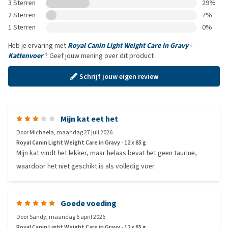
3 Sterren
29%
2 Sterren
7%
1 Sterren
0%
Heb je ervaring met
Royal Canin Light Weight Care in Gravy -
Kattenvoer
? Geef jouw mening over dit product
Schrijf jouw eigen review
Mijn kat eet het
Door
Michaela
,
maandag 27 juli 2026
Royal Canin Light Weight Care in Gravy - 12 x 85 g
Mijn kat vindt het lekker, maar helaas bevat het geen taurine,
waardoor het niet geschikt is als volledig voer.
Goede voeding
Door
Sandy
,
maandag 6 april 2026
Royal Canin Light Weight Care in Gravy - 12 x 85 g