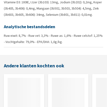
Vitamine D3: 180IE, IJzer (3b103): 13mg, Jodium (3b202): 0,2mg, Koper
(3b405, 3b406): 0,4mg, Mangaan (3b502, 3b503, 3b504): 4,5mg, Zink
(3b603, 3b605, 3b606): 34mg, Selenium (3b801, 3b811): 0,01mg.
Analytische bestandsdelen
Ruw eiwit: 8,7% - Ruw vet: 3,3% - Ruwe as: 1,6% - Ruwe celstof: 1,25%
- Vochtgehalte: 79,0% - EPA/DHA: 1,0g/kg.
Andere klanten kochten ook