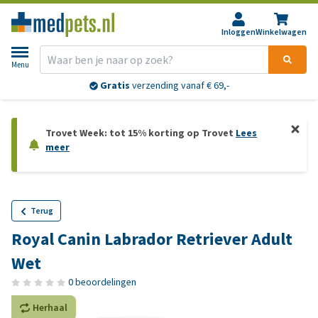
Inloggen
Winkelwagen
Menu
Gratis
verzending vanaf € 69,-
Trovet Week: tot 15% korting op Trovet
Lees
meer
Terug
Royal Canin Labrador Retriever Adult
Wet
0 beoordelingen
Herhaal