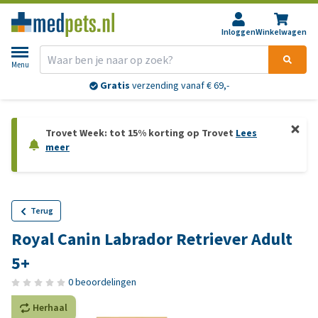
Inloggen
Winkelwagen
Menu
Gratis
verzending vanaf € 69,-
Trovet Week: tot 15% korting op Trovet
Lees
meer
Terug
Royal Canin Labrador Retriever Adult
5+
0 beoordelingen
Herhaal