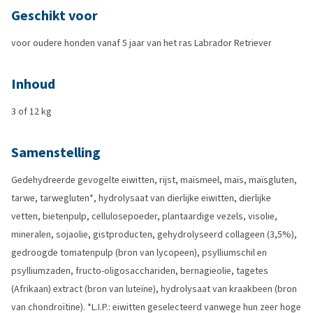
Geschikt voor
voor oudere honden vanaf 5 jaar van het ras Labrador Retriever
Inhoud
3 of 12 kg
Samenstelling
Gedehydreerde gevogelte eiwitten, rijst, maïsmeel, maïs, maïsgluten,
tarwe, tarwegluten*, hydrolysaat van dierlijke eiwitten, dierlijke
vetten, bietenpulp, cellulosepoeder, plantaardige vezels, visolie,
mineralen, sojaolie, gistproducten, gehydrolyseerd collageen (3,5%),
gedroogde tomatenpulp (bron van lycopeen), psylliumschil en
psylliumzaden, fructo-oligosacchariden, bernagieolie, tagetes
(Afrikaan) extract (bron van luteïne), hydrolysaat van kraakbeen (bron
van chondroïtine). *L.I.P.: eiwitten geselecteerd vanwege hun zeer hoge