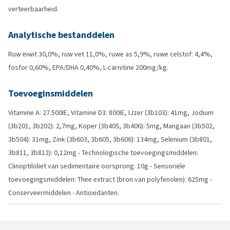
verteerbaarheid.
Analytische bestanddelen
Ruw eiwit 30,0%, ruw vet 11,0%, ruwe as 5,9%, ruwe celstof: 4,4%,
fosfor 0,60%, EPA/DHA 0,40%, L-carnitine 200mg/kg.
Toevoeginsmiddelen
Vitamine A: 27.500IE, Vitamine D3: 800IE, IJzer (3b103): 41mg, Jodium
(3b201, 3b202): 2,7mg, Koper (3b405, 3b406): 5mg, Mangaan (3b502,
3b504): 31mg, Zink (3b603, 3b605, 3b606): 134mg, Selenium (3b801,
3b811, 3b812): 0,12mg - Technologische toevoegingsmiddelen:
Clinoptiloliet van sedimentaire oorsprong: 10g - Sensoriële
toevoegingsmiddelen: Thee extract (bron van polyfenolen): 625mg -
Conserveermiddelen - Antioxidanten.