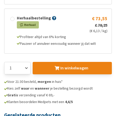
Herhaalbestelling
€ 73,55
€ 78,25
Herhaal
(€ 6,13 / kg)
Profiteer altijd van 6% korting
Pauzeer of annuleer eenvoudig wanneer jij dat wilt
In winkelwagen
Voor 21:30 besteld,
morgen
in huis*
Kies zelf
waar
en
wanneer
je bestelling bezorgd wordt
Gratis
verzending vanaf € 69,-
Klanten beoordelen Medpets met een
4,6/5
Gerelateerde producten