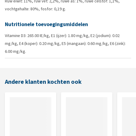
Ruw eiwit: 11%, ruw vet: 2,2%, ruwe as: 1%, ruwe celstof: 1,1%,
vochtgehalte: 80%, fosfor: 0,19 g.
Nutritionele toevoegingsmiddelen
Vitamine D3: 265.00 IE/kg, E1 (ijzer): 1.80 mg/kg, E2 (jodium): 0.02
mg/kg, E4 (koper): 0.20 mg/kg, E5 (mangaan): 0.60 mg/kg, E6 (zink):
6.00 mg/kg.
Andere klanten kochten ook