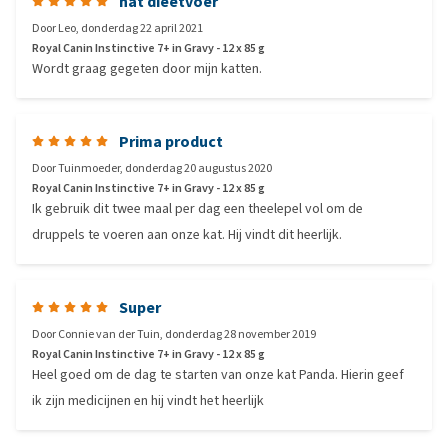
nat dieetvoer
Door
Leo
,
donderdag 22 april 2021
Royal Canin Instinctive 7+ in Gravy - 12 x 85 g
Wordt graag gegeten door mijn katten.
Prima product
Door
Tuinmoeder
,
donderdag 20 augustus 2020
Royal Canin Instinctive 7+ in Gravy - 12 x 85 g
Ik gebruik dit twee maal per dag een theelepel vol om de
druppels te voeren aan onze kat. Hij vindt dit heerlijk.
Super
Door
Connie van der Tuin
,
donderdag 28 november 2019
Royal Canin Instinctive 7+ in Gravy - 12 x 85 g
Heel goed om de dag te starten van onze kat Panda. Hierin geef
ik zijn medicijnen en hij vindt het heerlijk