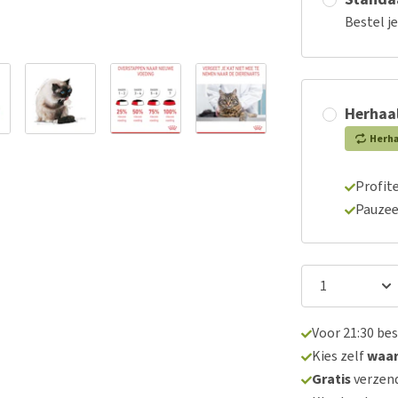
Bestel j
Herhaal
Herh
Profite
Pauzee
Voor 21:30 be
Kies zelf
waa
Gratis
verzend