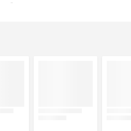
gvoeding
e eiwitextracten, mineralen, plantaardige bijproducten, gist.
Ruwe celstof: 0,5% - Vochtgehalte: 80,8%.