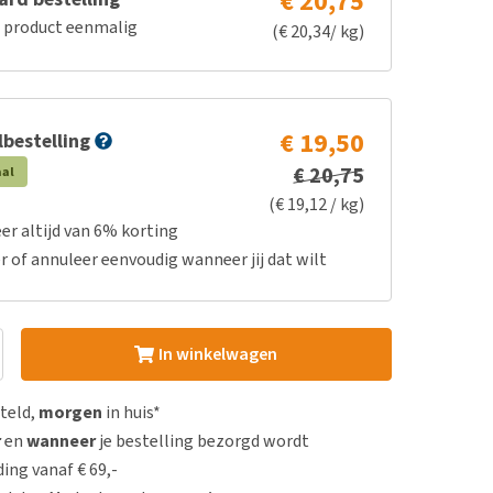
€ 20,75
e product eenmalig
(€ 20,34/ kg)
€ 19,50
bestelling
€ 20,75
aal
(€ 19,12 / kg)
er altijd van 6% korting
r of annuleer eenvoudig wanneer jij dat wilt
In winkelwagen
steld,
morgen
in huis*
r
en
wanneer
je bestelling bezorgd wordt
ing vanaf € 69,-