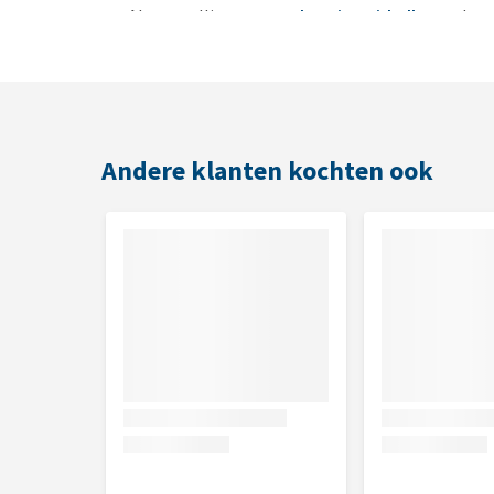
Als aanvulling op
Royal Canin Hairball Care
droo
Geschikt voor
Volwassen katten die last hebben van haarballen.
Andere klanten kochten ook
Inhoud
12 x 85 gram
Samenstelling
Vlees en dierlijke bijproducten, granen, plantaardig
Analytische bestanddelen
Ruw eiwit: 11,1% - Ruw vet: 3,0% - Ruwe as: 1,8% - 