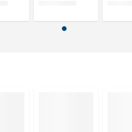
202): 0,27mg, Koper (3b405, 3b406): 2,1mg, Mangaan (3b502,
mg.