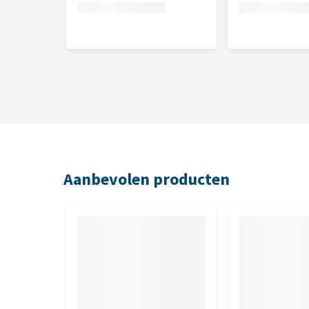
Nutritionele toevoegingsmiddelen
Vitamine D3: 110IE, IJzer (3b103): 2mg, Jodium (3b
3b503, 3b504): 0,7mg, Zink (3b603, 3b605, 3b606): 7
Aanbevolen producten