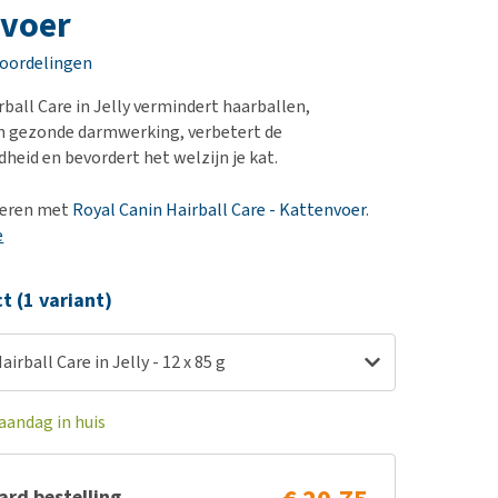
erproblemen
nd te zwaar wordt?
nvoer
derdom en dementie
lp! Mijn hond plast in
eoordelingen
is. Wat nu?
ergewicht en conditie
kijk alles
rball Care in Jelly vermindert haarballen,
ieren, pezen en botten
n gezonde darmwerking, verbetert de
uchtbaarheid
eid en bevordert het welzijn je kat.
kijk alles
neren met
Royal Canin Hairball Care - Kattenvoer
.
e
ct (1 variant)
irball Care in Jelly - 12 x 85 g
aandag in huis
rd bestelling