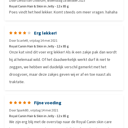
Door
Gerda van Oostrum
,
woensdag 18 oktober 2023
Royal Canin Hair & Skin in Jelly - 12 x 85 g
Poes vindt het heel lekker. Komt steeds om meer vragen. hahaha
Erg lekker!
Door
Scarlett
,
vrijdag 14 mei 2021
Royal Canin Hair & Skin in Jelly - 12 x 85 g
Onze kat vind dit voer erg lekker! Als ik een zakje pak dan wordt
hij al helemaal wild. Of het daadwerkelijk werkt durf ik niet te
zeggen, we hebben wel duidelijk verschil gemerkt met het
droogvoer, maar deze zakjes geven wij er af en toe naast als
traktatie.
Fijne voeding
Door
Spark80
,
vrijdag 14 mei 2021
Royal Canin Hair & Skin in Jelly - 12 x 85 g
We zijn erg blij met de overstap naar de Royal Canin skin care