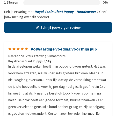
1 Sterren
0%
Heb je ervaring met
Royal Canin Giant Puppy - Hondenvoer
? Geef
jouw mening over dit product
Schrijf jouw eigen review
Volwaardige voeding voor mijn pup
Door
Carina Peters
,
zaterdag 23 maart 2024
Royal Canin Giant Puppy - 3,5 kg
In de afgelopen weken heeft mijn puppy dit voer getest. Het was
voor hem aftasten, nieuw voer, iets grotere brokken. Maar z`n
nieuwsgierig overwon. Het is fijn dat op de verpakking staat wat
de juiste hoeveelheid voer hij per dag nodig is. Ik geef het in 2x en
hij weet nu al als ik naar de berghok loop ik voer voor hem ga
halen. De brok heeft een goede formaat, kruimelt nauwelijks en
geen vervelende geur. Mijn hond eet het graag en zijn stoelgang
is goed en niet verandert. Kortom zeer tevreden hiermee. Een