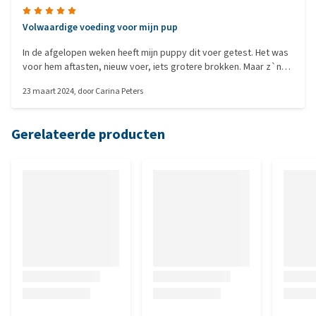
Volwaardige voeding voor mijn pup
In de afgelopen weken heeft mijn puppy dit voer getest. Het was
voor hem aftasten, nieuw voer, iets grotere brokken. Maar z`n
nieuwsgierig overwon. Het is fijn dat op de verpakking staat wat
23 maart 2024
, door
Carina Peters
de juiste hoeveelheid voer hij per dag nodig is. Ik geef het in 2x en
hij weet nu al als ik naar de berghok loop ik voer voor hem ga
halen. De brok heeft een goede formaat, kruimelt nauwelijks en
Gerelateerde producten
geen vervelende geur. Mijn hond eet het graag en zijn stoelgang
is goed en niet verandert. Kortom zeer tevreden hiermee. Een
echte aanrader!