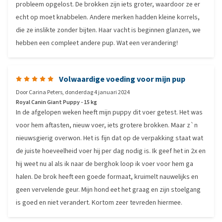
probleem opgelost. De brokken zijn iets groter, waardoor ze er
echt op moet knabbelen. Andere merken hadden kleine korrels,
die ze inslikte zonder bijten. Haar vacht is beginnen glanzen, we
hebben een compleet andere pup. Wat een verandering!
Volwaardige voeding voor mijn pup
Door
Carina Peters
,
donderdag 4 januari 2024
Royal Canin Giant Puppy - 15 kg
In de afgelopen weken heeft mijn puppy dit voer getest. Het was
voor hem aftasten, nieuw voer, iets grotere brokken. Maar z`n
nieuwsgierig overwon. Het is fijn dat op de verpakking staat wat
de juiste hoeveelheid voer hij per dag nodig is. Ik geef het in 2x en
hij weet nu al als ik naar de berghok loop ik voer voor hem ga
halen. De brok heeft een goede formaat, kruimelt nauwelijks en
geen vervelende geur. Mijn hond eet het graag en zijn stoelgang
is goed en niet verandert. Kortom zeer tevreden hiermee.