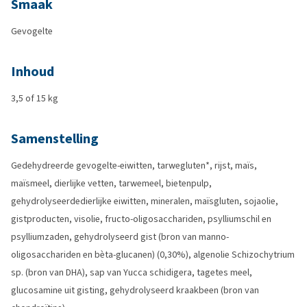
Smaak
Gevogelte
Inhoud
3,5 of 15 kg
Samenstelling
Gedehydreerde gevogelte-eiwitten, tarwegluten*, rijst, maïs,
maïsmeel, dierlijke vetten, tarwemeel, bietenpulp,
gehydrolyseerdedierlijke eiwitten, mineralen, maïsgluten, sojaolie,
gistproducten, visolie, fructo-oligosacchariden, psylliumschil en
psylliumzaden, gehydrolyseerd gist (bron van manno-
oligosacchariden en bèta-glucanen) (0,30%), algenolie Schizochytrium
sp. (bron van DHA), sap van Yucca schidigera, tagetes meel,
glucosamine uit gisting, gehydrolyseerd kraakbeen (bron van