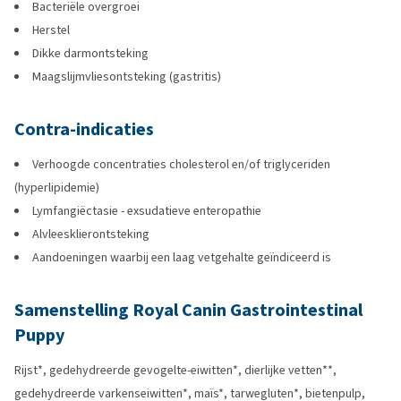
Bacteriële overgroei
Herstel
Dikke darmontsteking
Maagslijmvliesontsteking (gastritis)
Contra-indicaties
Verhoogde concentraties cholesterol en/of triglyceriden
(hyperlipidemie)
Lymfangiëctasie - exsudatieve enteropathie
Alvleesklierontsteking
Aandoeningen waarbij een laag vetgehalte geïndiceerd is
Samenstelling Royal Canin Gastrointestinal
Puppy
Rijst*, gedehydreerde gevogelte-eiwitten*, dierlijke vetten**,
gedehydreerde varkenseiwitten*, maïs*, tarwegluten*, bietenpulp,