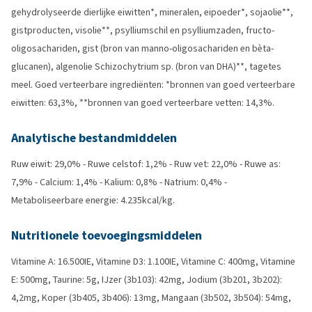
gehydrolyseerde dierlijke eiwitten*, mineralen, eipoeder*, sojaolie**,
gistproducten, visolie**, psylliumschil en psylliumzaden, fructo-
oligosachariden, gist (bron van manno-oligosachariden en bèta-
glucanen), algenolie Schizochytrium sp. (bron van DHA)**, tagetes
meel. Goed verteerbare ingrediënten: *bronnen van goed verteerbare
eiwitten: 63,3%, **bronnen van goed verteerbare vetten: 14,3%.
Analytische bestandmiddelen
Ruw eiwit: 29,0% - Ruwe celstof: 1,2% - Ruw vet: 22,0% - Ruwe as:
7,9% - Calcium: 1,4% - Kalium: 0,8% - Natrium: 0,4% -
Metaboliseerbare energie: 4.235kcal/kg.
Nutritionele toevoegingsmiddelen
Vitamine A: 16.500IE, Vitamine D3: 1.100IE, Vitamine C: 400mg, Vitamine
E: 500mg, Taurine: 5g, IJzer (3b103): 42mg, Jodium (3b201, 3b202):
4,2mg, Koper (3b405, 3b406): 13mg, Mangaan (3b502, 3b504): 54mg,