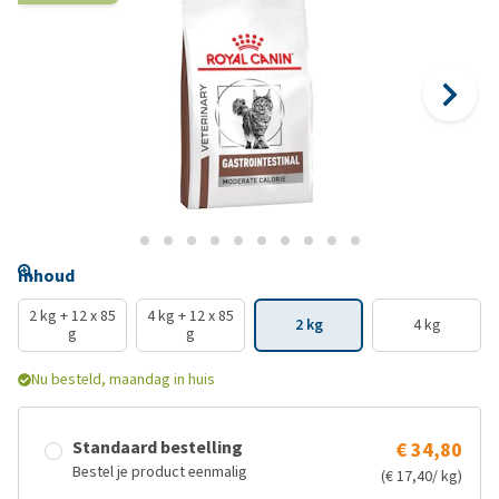
Inhoud
2 kg + 12 x 85
4 kg + 12 x 85
2 kg
4 kg
g
g
Nu besteld, maandag in huis
Standaard bestelling
€ 34,80
Bestel je product eenmalig
(€ 17,40/ kg)