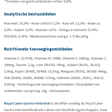
**bronnen van goed verteerbare vetten: 6,8%.
Analytische bestanddelen
Ruw eiwit: 35,0% - Ruwe celstof: 5,2% - Ruw vet: 13,0% - Ruwe as:
8,0% - Kalium: 0,9% - Natrium: 0,5% - Omega-3-vetzuren: 0,74% -
EPA/DHA: 0,38% - Metaboliseerbare energie: 3.714kcal/kg.
Nutritionele toevoegingsmiddelen
Vitamine A: 22.673IE, Vitamine D3: 849IE, Vitamine E: 500mg, Vitamine C:
200mg, Taurine: 2,2g, IJzer (3b103): 34mg, Jodium (3b201, 3b202):
3,4mg, Koper (3b405, 3b406): 10,5mg, Mangaan (3b502, 3b504): 44mg,
Zink (3b603, 3b605, 3b606): 132mg, Selenium (3b801, 3b811, 3b812):
0,05mg - Technologische toevoegingsmiddelen: Clinoptiloliet van
sedimentaire oorsprong: 10g - Antioxidanten.
Royal Canin Gastro Intestinal
is dezelfde voeding als Royal Canin
Gastro Intestinal Moderate Calorie met dezelfde eigenschappen, maar