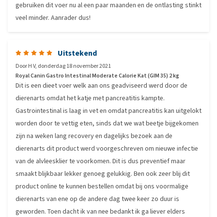
gebruiken dit voer nu al een paar maanden en de ontlasting stinkt
veel minder. Aanrader dus!
Uitstekend
Door
H V
,
donderdag 18 november 2021
Royal Canin Gastro Intestinal Moderate Calorie Kat (GIM 35) 2 kg
Dit is een dieet voer welk aan ons geadviseerd werd door de
dierenarts omdat het katje met pancreatitis kampte.
Gastrointestinal is laag in vet en omdat pancreatitis kan uitgelokt
worden door te vettig eten, sinds dat we wat beetje bijgekomen
zijn na weken lang recovery en dagelijks bezoek aan de
dierenarts dit product werd voorgeschreven om nieuwe infectie
van de alvleesklier te voorkomen. Dit is dus preventief maar
smaakt blijkbaar lekker genoeg gelukkig. Ben ook zeer blij dit
product online te kunnen bestellen omdat bij ons voormalige
dierenarts van ene op de andere dag twee keer zo duur is
geworden. Toen dacht ik van nee bedankt ik ga liever elders