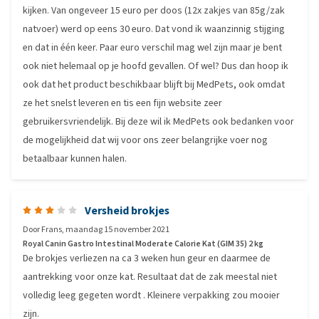
kijken. Van ongeveer 15 euro per doos (12x zakjes van 85g/zak
natvoer) werd op eens 30 euro. Dat vond ik waanzinnig stijging
en dat in één keer. Paar euro verschil mag wel zijn maar je bent
ook niet helemaal op je hoofd gevallen. Of wel? Dus dan hoop ik
ook dat het product beschikbaar blijft bij MedPets, ook omdat
ze het snelst leveren en tis een fijn website zeer
gebruikersvriendelijk. Bij deze wil ik MedPets ook bedanken voor
de mogelijkheid dat wij voor ons zeer belangrijke voer nog
betaalbaar kunnen halen.
Versheid brokjes
Door
Frans
,
maandag 15 november 2021
Royal Canin Gastro Intestinal Moderate Calorie Kat (GIM 35) 2 kg
De brokjes verliezen na ca 3 weken hun geur en daarmee de
aantrekking voor onze kat. Resultaat dat de zak meestal niet
volledig leeg gegeten wordt . Kleinere verpakking zou mooier
zijn.