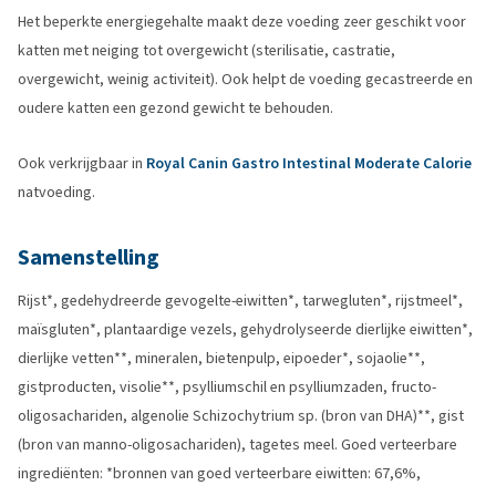
Het beperkte energiegehalte maakt deze voeding zeer geschikt voor
katten met neiging tot overgewicht (sterilisatie, castratie,
overgewicht, weinig activiteit). Ook helpt de voeding gecastreerde en
oudere katten een gezond gewicht te behouden.
Ook verkrijgbaar in
Royal Canin Gastro Intestinal Moderate Calorie
natvoeding.
Samenstelling
Rijst*, gedehydreerde gevogelte-eiwitten*, tarwegluten*, rijstmeel*,
maïsgluten*, plantaardige vezels, gehydrolyseerde dierlijke eiwitten*,
dierlijke vetten**, mineralen, bietenpulp, eipoeder*, sojaolie**,
gistproducten, visolie**, psylliumschil en psylliumzaden, fructo-
oligosachariden, algenolie Schizochytrium sp. (bron van DHA)**, gist
(bron van manno-oligosachariden), tagetes meel. Goed verteerbare
ingrediënten: *bronnen van goed verteerbare eiwitten: 67,6%,