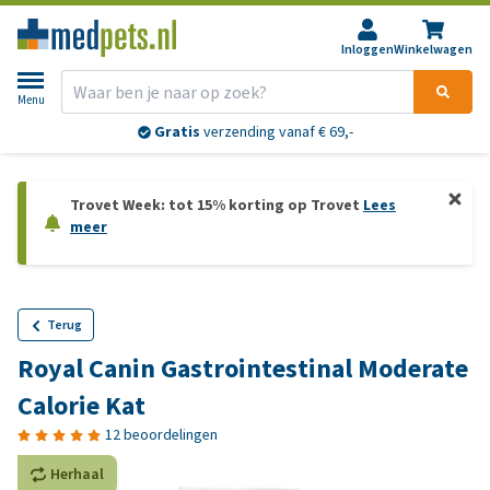
Inloggen
Winkelwagen
Menu
Gratis
verzending vanaf € 69,-
Trovet Week: tot 15% korting op Trovet
Lees
meer
Terug
Royal Canin Gastrointestinal Moderate
Calorie Kat
12 beoordelingen
Herhaal