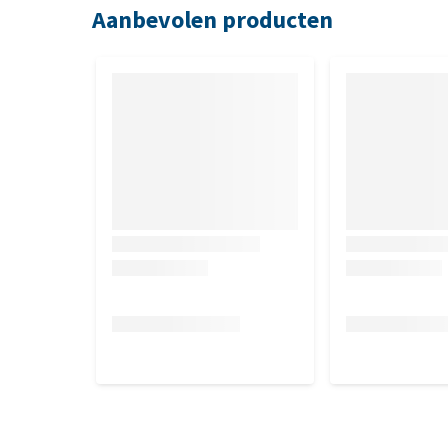
12 x 200 gram of 12 x 410 gram, stukjes in saus.
Aanbevolen producten
Samenstelling
Vlees en dierlijke bijproducten*, granen*, vis en vis
vetten**, gist. Goed verteerbare ingrediënten: *br
goed verteerbare vetten: 0,1%.
Analytische bestanddelen
Ruw eiwit: 7,4% - Ruwe celstof: 2,5% - Ruw vet: 4,1
Natrium: 0,1% - Omega-3-vetzuren: 0,24% - EPA/DHA
Nutritionele toevoegingsmiddelen (per
Vitamine D3: 149IE, Vitamine E: 135mg, Vitamine C: 
0,28mg, Koper (3b405, 3b406): 2,2mg, Mangaan (3b50
Technologische toevoegingsmiddelen: Clinoptilolie