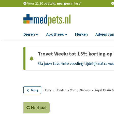
Voor 21:30 besteld,
morgen
in huis*
Dieren
Apotheek
Merken
Advies van
Voer
Apotheek
Trovet Week: tot 15% korting op
Hondenbrokken
Vlooien en teken
Sla jouw favoriete voeding tijdelijk extra voo
Natvoer
Ontworming
Dieetvoer
Medicijnen en
supplementen
Standaardvoer
Probiotica en we
Graanvrij honden
Terug
Home
Honden
Voer
Natvoer
Royal Canin G
Vitamines en min
Puppyvoer en sna
Medische benodi
Herhaal
Glutenvrij honden