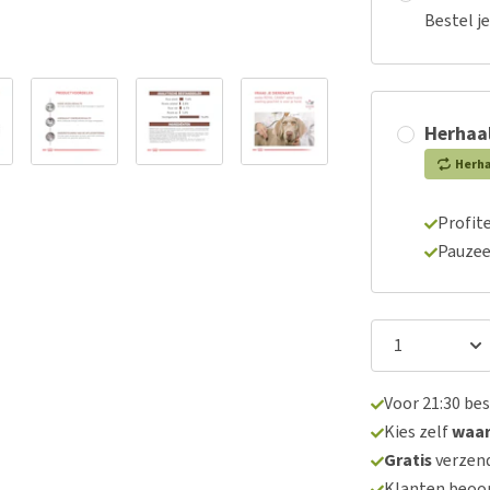
Bestel j
Herhaal
Herh
Profite
Pauzee
Voor 21:30 be
Kies zelf
waa
Gratis
verzend
Klanten beoo