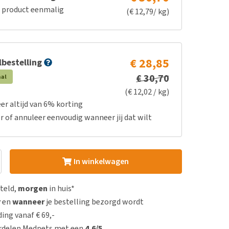
e product eenmalig
(€ 12,79/ kg)
€ 28,85
bestelling
€ 30,70
aal
(€ 12,02 / kg)
er altijd van 6% korting
r of annuleer eenvoudig wanneer jij dat wilt
In winkelwagen
steld,
morgen
in huis*
r
en
wanneer
je bestelling bezorgd wordt
ing vanaf € 69,-
rdelen Medpets met een
4,6/5