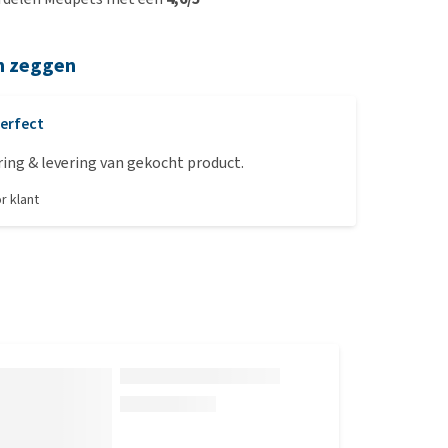
n zeggen
erfect
ring & levering van gekocht product.
or
klant