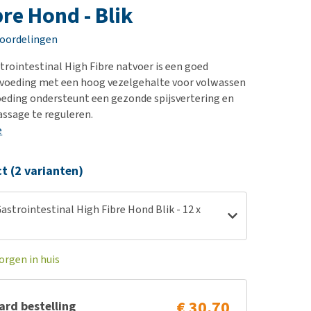
erproblemen
nd te zwaar wordt?
bre Hond - Blik
derdom en dementie
lp! Mijn hond plast in
eoordelingen
is. Wat nu?
ergewicht en conditie
kijk alles
trointestinal High Fibre natvoer is een goed
ieren, pezen en botten
tvoeding met een hoog vezelgehalte voor volwassen
uchtbaarheid
eding ondersteunt een gezonde spijsvertering en
ssage te reguleren.
kijk alles
e
ct (2 varianten)
astrointestinal High Fibre Hond Blik - 12 x
orgen in huis
€ 30,70
rd bestelling