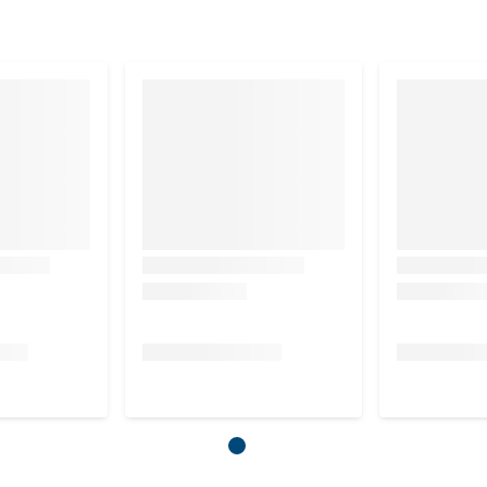
bijproducten*, plantaardige bijproducten, mineralen, oliën en
onnen van goed verteerbare eiwitten: 50%, **bronnen van
% - Ruwe as: 1,6% - Vochtgehalte: 74,0% - Kalium: 0,16% -
: 0,11% - Metaboliseerbare energie: 958kcal/kg.
 kg)
74mg, Taurine: 0,4g, IJzer (3b103): 4mg, Jodium (3b202):
2, 3b503, 3b504): 1,2mg, Zink (3b603, 3b605, 3b606): 12mg -
t van sedimentaire oorsprong: 2g.