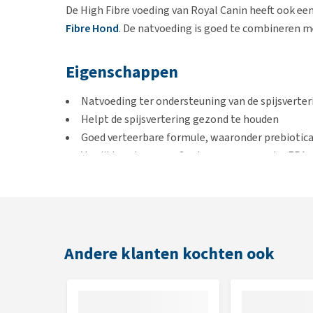
De High Fibre voeding van Royal Canin heeft ook ee
Fibre Hond
. De natvoeding is goed te combineren me
Eigenschappen
Natvoeding ter ondersteuning van de spijsverter
Helpt de spijsvertering gezond te houden
Goed verteerbare formule, waaronder prebiotic
Verrijkt met omega-3 vetzuren, waaronder EPA 
Met een hoog vezelgehalte om de spijsvertering
Bevat voldoende energie.
Te gebruiken bij
Andere klanten kochten ook
Colitis (dikke-darmontsteking), die verbetert do
Diarree door spanningen
Acute en chronische diarree