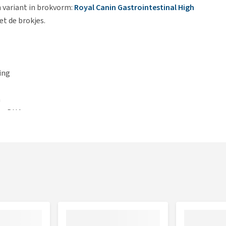
n variant in brokvorm:
Royal Canin Gastrointestinal High
t de brokjes.
ing
a
en DHA
 van jouw hond te helpen reguleren en ondersteunen
or een verhoogd vezelgehalte in de voeding.