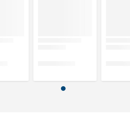
hoog een vezelgehalte gewenst is
door het belangrijk is dat je deze voeding geeft in overleg
voeding, doe dit dan geleidelijk in een tijdsbestek van 7