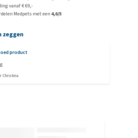
ing vanaf € 69,-
rdelen Medpets met een
4,6/5
n zeggen
oed product
ng
or
Christina