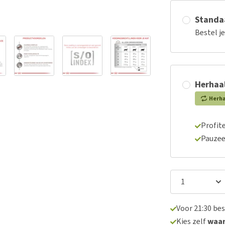
Standaa
Bestel j
Herhaal
Herh
Profite
Pauzee
Voor 21:30 be
Kies zelf
waa