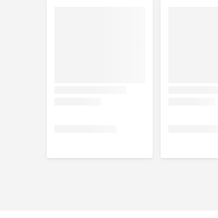
Smaak
Gevogelte
Inhoud
Zak van 2 kg of 4 kg.
Samenstelling
Gedehydreerde gevogelte-eiwitten*, tarwegluten*, rij
gehydrolyseerde dierlijke eiwitten*, tarwe*, maïsgl
visolie**, psylliumschil en psylliumzaden (0,48%), 
van DHA)**, gist (bron van manno-oligosachariden)
van goed verteerbare eiwitten: 62,7%, **bronnen va
Nutritionele toevoegingsmiddelen:
Vitamine A: 14