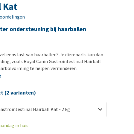
erproblemen
nd te zwaar wordt?
l Kat
derdom en dementie
lp! Mijn hond plast in
eoordelingen
is. Wat nu?
ergewicht en conditie
kijk alles
ter ondersteuning bij haarballen
ieren, pezen en botten
uchtbaarheid
kijk alles
wel eens last van haarballen? Je dierenarts kan dan
eding, zoals Royal Canin Gastrointestinal Hairball
aarbolvorming te helpen verminderen.
e
ct (2 varianten)
astrointestinal Hairball Kat - 2 kg
aandag in huis