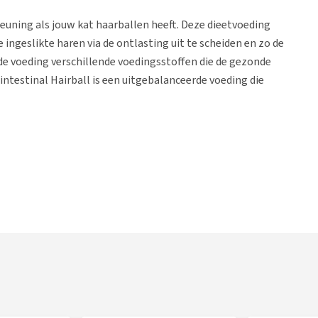
euning als jouw kat haarballen heeft. Deze dieetvoeding
 ingeslikte haren via de ontlasting uit te scheiden en zo de
e voeding verschillende voedingsstoffen die de gezonde
ntestinal Hairball is een uitgebalanceerde voeding die
els om de vorming van haarballen te verminderen
 van een gezond gewicht
n