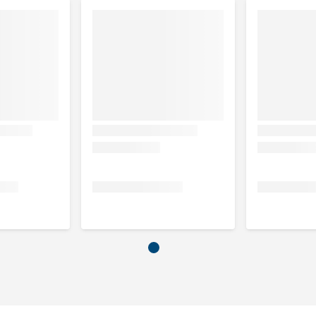
st*, plantaardige vezels, maïs*, dierlijke vetten**,
uten*, mineralen, bietenpulp, sojaolie**, gistproducten,
fructo-oligosachariden, algenolie Schizochytrium sp. (bron
, tagetes meel. Goed verteerbare ingrediënten: *bronnen
n goed verteerbare vetten: 7,7%.
.320IE, Vitamine D3: 744IE, Vitamine E: 500mg, Vitamine C: