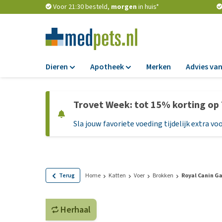
Voor 21:30 besteld,
morgen
in huis*
Dieren
Apotheek
Merken
Advies van
Voer
Apotheek
Trovet Week: tot 15% korting op
Hondenbrokken
Vlooien en teken
Sla jouw favoriete voeding tijdelijk extra voo
Natvoer
Ontworming
Dieetvoer
Medicijnen en
supplementen
Standaardvoer
Probiotica en we
Graanvrij honden
Terug
Home
Katten
Voer
Brokken
Royal Canin Ga
Vitamines en min
Puppyvoer en sna
Medische benodi
Herhaal
Glutenvrij honden