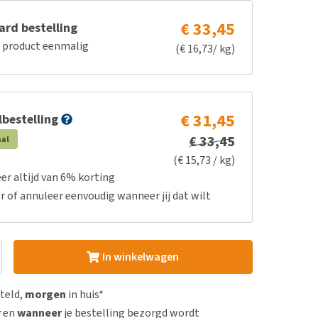
€ 33,45
rd bestelling
e product eenmalig
(€ 16,73/ kg)
€ 31,45
bestelling
€ 33,45
aal
(€ 15,73 / kg)
er altijd van 6% korting
r of annuleer eenvoudig wanneer jij dat wilt
In winkelwagen
steld,
morgen
in huis*
r
en
wanneer
je bestelling bezorgd wordt