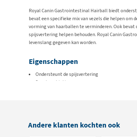
Royal Canin Gastrointestinal Hairball biedt onderst
bevat een specifieke mix van vezels die helpen om de
vorming van haarballen te verminderen. Ook bevat d
spijsvertering helpen behouden. Royal Canin Gastroi
levenslang gegeven kan worden.
Eigenschappen
Ondersteunt de spijsvertering
Bevat prebiotica
Met haarbalcomplex, een specifieke mix van vez
Met een aangepast energiegehalte voor behoud
Te gebruiken bij:
Andere klanten kochten ook
Volwassen katten die bekend zijn met haarballe