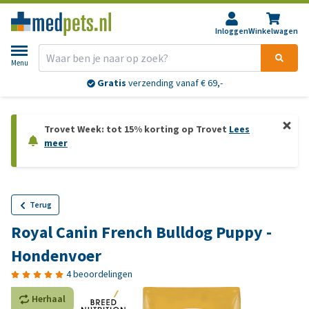
Inloggen
Winkelwagen
Menu
Gratis
verzending vanaf € 69,-
Trovet Week: tot 15% korting op Trovet
Lees
meer
Terug
Royal Canin French Bulldog Puppy -
Hondenvoer
4 beoordelingen
Herhaal