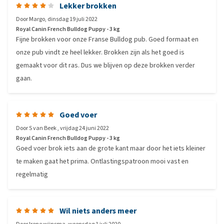
Lekker brokken
Door
Margo
,
dinsdag 19 juli 2022
Royal Canin French Bulldog Puppy - 3 kg
Fijne brokken voor onze Franse Bulldog pub. Goed formaat en
onze pub vindt ze heel lekker. Brokken zijn als het goed is
gemaakt voor dit ras. Dus we blijven op deze brokken verder
gaan.
Goed voer
Door
S van Beek
,
vrijdag 24 juni 2022
Royal Canin French Bulldog Puppy - 3 kg
Goed voer brok iets aan de grote kant maar door het iets kleiner
te maken gaat het prima. Ontlastingspatroon mooi vast en
regelmatig
Wil niets anders meer