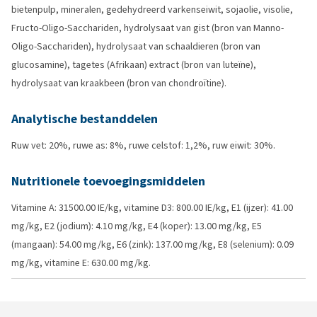
bietenpulp, mineralen, gedehydreerd varkenseiwit, sojaolie, visolie,
Fructo-Oligo-Sacchariden, hydrolysaat van gist (bron van Manno-
Oligo-Sacchariden), hydrolysaat van schaaldieren (bron van
glucosamine), tagetes (Afrikaan) extract (bron van luteïne),
hydrolysaat van kraakbeen (bron van chondroïtine).
Analytische bestanddelen
Ruw vet: 20%, ruwe as: 8%, ruwe celstof: 1,2%, ruw eiwit: 30%.
Nutritionele toevoegingsmiddelen
Vitamine A: 31500.00 IE/kg, vitamine D3: 800.00 IE/kg, E1 (ijzer): 41.00
mg/kg, E2 (jodium): 4.10 mg/kg, E4 (koper): 13.00 mg/kg, E5
(mangaan): 54.00 mg/kg, E6 (zink): 137.00 mg/kg, E8 (selenium): 0.09
mg/kg, vitamine E: 630.00 mg/kg.