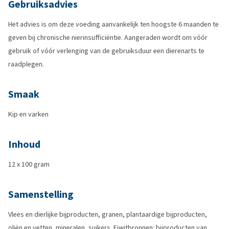
Gebruiksadvies
Het advies is om deze voeding aanvankelijk ten hoogste 6 maanden te
geven bij chronische nierinsufficiëntie. Aangeraden wordt om vóór
gebruik of vóór verlenging van de gebruiksduur een dierenarts te
raadplegen.
Smaak
Kip en varken
Inhoud
12 x 100 gram
Samenstelling
Vlees en dierlijke bijproducten, granen, plantaardige bijproducten,
oliën en vetten, mineralen, suikers. Eiwitbronnen: bijproducten van