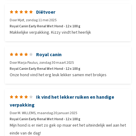
Diëtvoer
Door
Mjet
,
zondag 11 mei 2025
Royal Canin Early Renal Wet Hond - 12 x 100 g
Makkelijke verpakking. Kizzy vindt het heerlijk
Royal canin
Door
Marja Paulus
,
zondag 30 maart 2025
Royal Canin Early Renal Wet Hond - 12 x 100 g
Onze hond vind het erg leuk lekker samen met brokjes
Ik vind het lekker ruiken en handige
verpakking
Door
M. WILLEMS
,
maandag 20 januari 2025
Royal Canin Early Renal Wet Hond - 12 x 100 g
Mijn hond is er niet zo gek op maar eet het uiteindelijk wel aan het
einde van de dag!