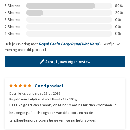
5 Sterren
80%
4 Sterren
20%
3 Sterren
0%
2 Sterren
0%
1 Sterren
0%
Heb je ervaring met
Royal Canin Early Renal Wet Hond
? Geef jouw
mening over dit product
Schrijf jouw eigen review
Goed product
Door
Heike
,
donderdag 23 juli 2026
Royal Canin Early Renal Wet Hond - 12 x 100 g
Het lijkt goed van smaak, onze hond eet beter dan voorheen. In
het begin gaf ik droogvoer van dit soort en na de
tandheelkundige operatie geven we nu het natvoer.