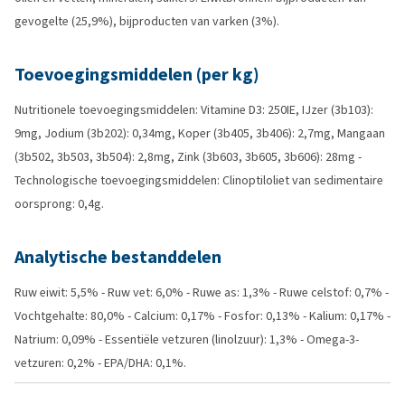
gevogelte (25,9%), bijproducten van varken (3%).
Toevoegingsmiddelen (per kg)
Nutritionele toevoegingsmiddelen: Vitamine D3: 250IE, IJzer (3b103):
9mg, Jodium (3b202): 0,34mg, Koper (3b405, 3b406): 2,7mg, Mangaan
(3b502, 3b503, 3b504): 2,8mg, Zink (3b603, 3b605, 3b606): 28mg -
Technologische toevoegingsmiddelen: Clinoptiloliet van sedimentaire
oorsprong: 0,4g.
Analytische bestanddelen
Ruw eiwit: 5,5% - Ruw vet: 6,0% - Ruwe as: 1,3% - Ruwe celstof: 0,7% -
Vochtgehalte: 80,0% - Calcium: 0,17% - Fosfor: 0,13% - Kalium: 0,17% -
Natrium: 0,09% - Essentiële vetzuren (linolzuur): 1,3% - Omega-3-
vetzuren: 0,2% - EPA/DHA: 0,1%.