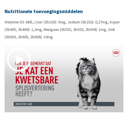
Nutritionele toevoegingsmiddelen
Vitamine D3: 68IE, IJzer (3b103): 3mg, Jodium (3b202): 0,27mg, Koper
(3b405, 3b406): 2,2mg, Mangaan (3b502, 3b503, 3b504): 1mg, Zink
(3b603, 3b605, 3b606): 10mg