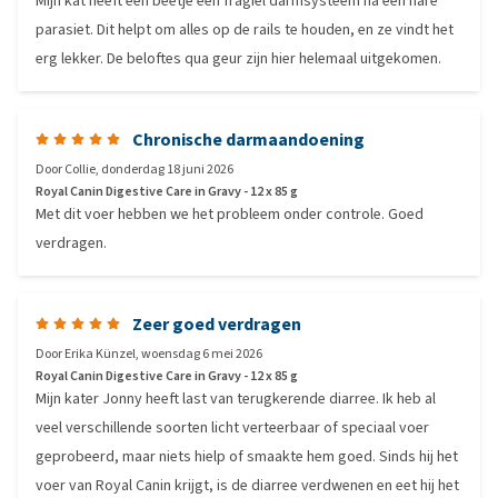
Mijn kat heeft een beetje een fragiel darmsysteem na een nare
parasiet. Dit helpt om alles op de rails te houden, en ze vindt het
erg lekker. De beloftes qua geur zijn hier helemaal uitgekomen.
Chronische darmaandoening
Door
Collie
,
donderdag 18 juni 2026
Royal Canin Digestive Care in Gravy - 12 x 85 g
Met dit voer hebben we het probleem onder controle. Goed
verdragen.
Zeer goed verdragen
Door
Erika Künzel
,
woensdag 6 mei 2026
Royal Canin Digestive Care in Gravy - 12 x 85 g
Mijn kater Jonny heeft last van terugkerende diarree. Ik heb al
veel verschillende soorten licht verteerbaar of speciaal voer
geprobeerd, maar niets hielp of smaakte hem goed. Sinds hij het
voer van Royal Canin krijgt, is de diarree verdwenen en eet hij het