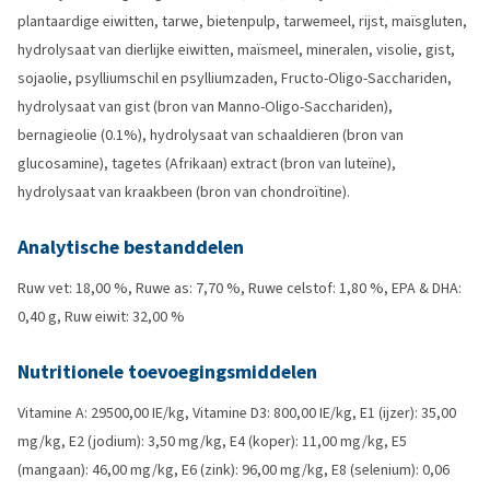
plantaardige eiwitten, tarwe, bietenpulp, tarwemeel, rijst, maïsgluten,
hydrolysaat van dierlijke eiwitten, maïsmeel, mineralen, visolie, gist,
sojaolie, psylliumschil en psylliumzaden, Fructo-Oligo-Sacchariden,
hydrolysaat van gist (bron van Manno-Oligo-Sacchariden),
bernagieolie (0.1%), hydrolysaat van schaaldieren (bron van
glucosamine), tagetes (Afrikaan) extract (bron van luteïne),
hydrolysaat van kraakbeen (bron van chondroïtine).
Analytische bestanddelen
Ruw vet: 18,00 %, Ruwe as: 7,70 %, Ruwe celstof: 1,80 %, EPA & DHA:
0,40 g, Ruw eiwit: 32,00 %
Nutritionele toevoegingsmiddelen
Vitamine A: 29500,00 IE/kg, Vitamine D3: 800,00 IE/kg, E1 (ijzer): 35,00
mg/kg, E2 (jodium): 3,50 mg/kg, E4 (koper): 11,00 mg/kg, E5
(mangaan): 46,00 mg/kg, E6 (zink): 96,00 mg/kg, E8 (selenium): 0,06