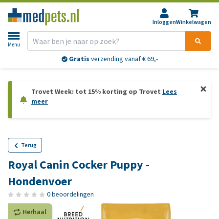
Inloggen
Winkelwagen
Menu
Gratis
verzending vanaf € 69,-
Trovet Week: tot 15% korting op Trovet
Lees
meer
Terug
Royal Canin Cocker Puppy -
Hondenvoer
0 beoordelingen
Herhaal