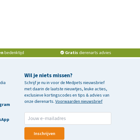
en
bedenktijd
Gratis
dierenarts advies
Wil je niets missen?
edia
Schrijf je nu in voor de Medpets nieuwsbrief
met daarin de laatste nieuwtjes, leuke acties,
exclusieve kortingscodes en tips & advies van
onze dierenarts.
Voorwaarden nieuwsbrief
agram
sApp
Inschrijven