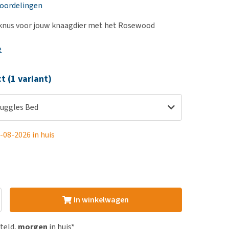
erproblemen
nd te zwaar wordt?
eoordelingen
derdom en dementie
lp! Mijn hond plast in
 knus voor jouw knaagdier met het Rosewood
is. Wat nu?
ergewicht en conditie
kijk alles
e
ieren, pezen en botten
uchtbaarheid
ct (1 variant)
kijk alles
uggles Bed
-08-2026 in huis
In winkelwagen
steld,
morgen
in huis*