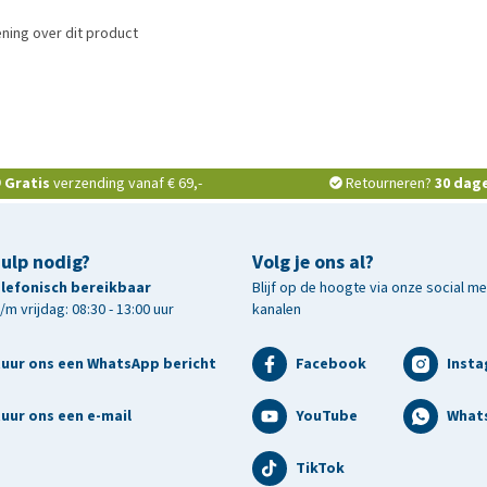
ning over dit product
Gratis
verzending vanaf € 69,-
Retourneren?
30 dag
hulp nodig?
Volg je ons al?
telefonisch bereikbaar
Blijf op de hoogte via onze social m
m vrijdag: 08:30 - 13:00 uur
kanalen
tuur ons een WhatsApp bericht
Facebook
Inst
uur ons een e-mail
YouTube
What
TikTok