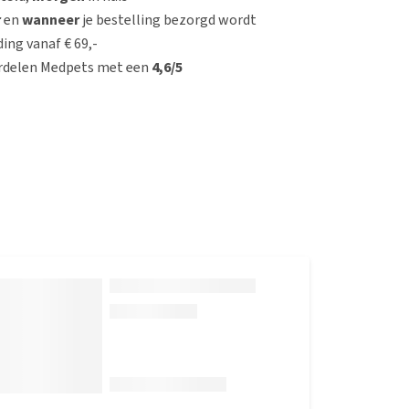
r
en
wanneer
je bestelling bezorgd wordt
ing vanaf € 69,-
rdelen Medpets met een
4,6/5