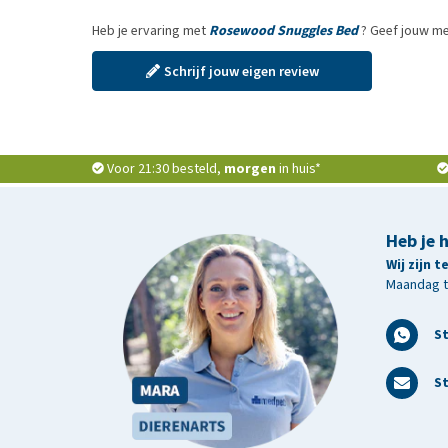
Heb je ervaring met
Rosewood Snuggles Bed
? Geef jouw me
Schrijf jouw eigen review
Voor 21:30 besteld,
morgen
in huis*
Heb je 
Wij zijn 
Maandag t/
S
St