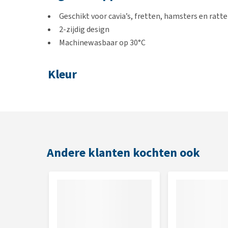
Geschikt voor cavia’s, fretten, hamsters en ratt
2-zijdig design
Machinewasbaar op 30°C
Kleur
Grijs
Afmetingen
24 x 23 x 21 cm
Andere klanten kochten ook